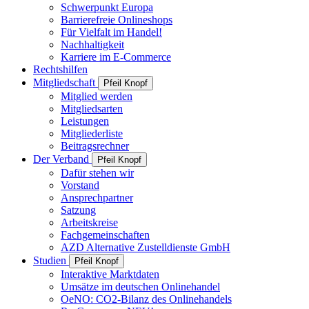
Schwerpunkt Europa
Barrierefreie Onlineshops
Für Vielfalt im Handel!
Nachhaltigkeit
Karriere im E-Commerce
Rechtshilfen
Mitgliedschaft
Pfeil Knopf
Mitglied werden
Mitgliedsarten
Leistungen
Mitgliederliste
Beitragsrechner
Der Verband
Pfeil Knopf
Dafür stehen wir
Vorstand
Ansprechpartner
Satzung
Arbeitskreise
Fachgemeinschaften
AZD Alternative Zustelldienste GmbH
Studien
Pfeil Knopf
Interaktive Marktdaten
Umsätze im deutschen Onlinehandel
OeNO: CO2-Bilanz des Onlinehandels