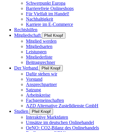
Schwerpunkt Europa
Barrierefreie Onlineshops
Für Vielfalt im Handel!
Nachhaltigkeit
Karriere im E-Commerce
Rechtshilfen
Mitgliedschaft
Pfeil Knopf
Mitglied werden
Mitgliedsarten
Leistungen
Mitgliederliste
Beitragsrechner
Der Verband
Pfeil Knopf
Dafür stehen wir
Vorstand
Ansprechpartner
Satzung
Arbeitskreise
Fachgemeinschaften
AZD Alternative Zustelldienste GmbH
Studien
Pfeil Knopf
Interaktive Marktdaten
Umsätze im deutschen Onlinehandel
OeNO: CO2-Bilanz des Onlinehandels