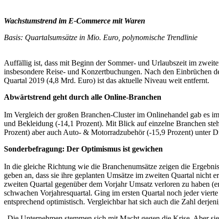
Wachstumstrend im E-Commerce mit Waren
Basis: Quartalsumsätze in Mio. Euro, polynomische Trendlinie
Auffällig ist, dass mit Beginn der Sommer- und Urlaubszeit im zweite
insbesondere Reise- und Konzertbuchungen. Nach den Einbrüchen de
Quartal 2019 (4,8 Mrd. Euro) ist das aktuelle Niveau weit entfernt.
Abwärtstrend geht durch alle Online-Branchen
Im Vergleich der großen Branchen-Cluster im Onlinehandel gab es im z
und Bekleidung (-14,1 Prozent). Mit Blick auf einzelne Branchen st
Prozent) aber auch Auto- & Motorradzubehör (-15,9 Prozent) unter D
Sonderbefragung: Der Optimismus ist gewichen
In die gleiche Richtung wie die Branchenumsätze zeigen die Ergebnis
geben an, dass sie ihre geplanten Umsätze im zweiten Quartal nicht er
zweiten Quartal gegenüber dem Vorjahr Umsatz verloren zu haben (erst
schwachen Vorjahresquartal. Ging im ersten Quartal noch jeder vierte
entsprechend optimistisch. Vergleichbar hat sich auch die Zahl derjen
„Die Unternehmen stemmen sich mit Macht gegen die Krise. Aber s