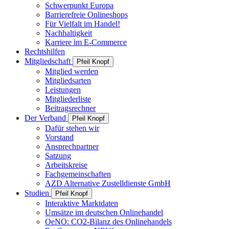
Schwerpunkt Europa
Barrierefreie Onlineshops
Für Vielfalt im Handel!
Nachhaltigkeit
Karriere im E-Commerce
Rechtshilfen
Mitgliedschaft
Pfeil Knopf
Mitglied werden
Mitgliedsarten
Leistungen
Mitgliederliste
Beitragsrechner
Der Verband
Pfeil Knopf
Dafür stehen wir
Vorstand
Ansprechpartner
Satzung
Arbeitskreise
Fachgemeinschaften
AZD Alternative Zustelldienste GmbH
Studien
Pfeil Knopf
Interaktive Marktdaten
Umsätze im deutschen Onlinehandel
OeNO: CO2-Bilanz des Onlinehandels