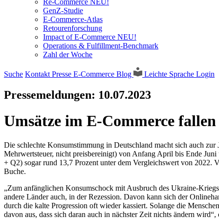
Re-Commerce NEU!
GenZ-Studie
E-Commerce-Atlas
Retourenforschung
Impact of E-Commerce NEU!
Operations & Fulfillment-Benchmark
Zahl der Woche
Suche
Kontakt
Presse
E-Commerce Blog
Leichte Sprache
Login
Pressemeldungen:
10.07.2023
Umsätze im E-Commerce fallen 
Die schlechte Konsumstimmung in Deutschland macht sich auch zur J
Mehrwertsteuer, nicht preisbereinigt) von Anfang April bis Ende Juni
+ Q2) sogar rund 13,7 Prozent unter dem Vergleichswert von 2022. V
Buche.
„Zum anfänglichen Konsumschock mit Ausbruch des Ukraine-Kriegs ist
andere Länder auch, in der Rezession. Davon kann sich der Onlineh
durch die kalte Progression oft wieder kassiert. Solange die Mensche
davon aus, dass sich daran auch in nächster Zeit nichts ändern wird“