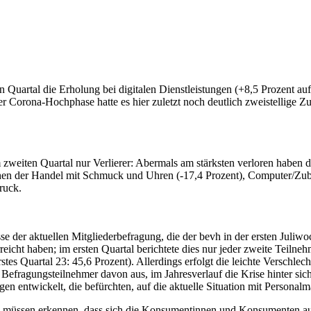
n Quartal die Erholung bei digitalen Dienstleistungen (+8,5 Prozent auf
r Corona-Hochphase hatte es hier zuletzt noch deutlich zweistellig
weiten Quartal nur Verlierer: Abermals am stärksten verloren haben di
ehen der Handel mit Schmuck und Uhren (-17,4 Prozent), Computer/Zube
ruck.
se der aktuellen Mitgliederbefragung, die der bevh in der ersten Juli
reicht haben; im ersten Quartal berichtete dies nur jeder zweite Teilneh
es Quartal 23: 45,6 Prozent). Allerdings erfolgt die leichte Verschle
 Befragungsteilnehmer davon aus, im Jahresverlauf die Krise hinter sic
igen entwickelt, die befürchten, auf die aktuelle Situation mit Person
ie müssen erkennen, dass sich die Konsumentinnen und Konsumenten a