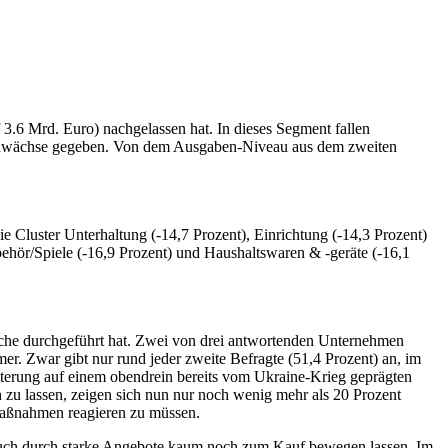
 3.6 Mrd. Euro) nachgelassen hat. In dieses Segment fallen
e Zuwächse gegeben. Von dem Ausgaben-Niveau aus dem zweiten
e Cluster Unterhaltung (-14,7 Prozent), Einrichtung (-14,3 Prozent)
hör/Spiele (-16,9 Prozent) und Haushaltswaren & -geräte (-16,1
woche durchgeführt hat. Zwei von drei antwortenden Unternehmen
mer. Zwar gibt nur rund jeder zweite Befragte (51,4 Prozent) an, im
chterung auf einem obendrein bereits vom Ukraine-Krieg geprägten
h zu lassen, zeigen sich nun nur noch wenig mehr als 20 Prozent
almaßnahmen reagieren zu müssen.
uch durch starke Angebote kaum noch zum Kauf bewegen lassen. Im