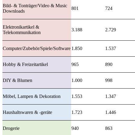
Bild- & Tonträger/Video & Music
801
724
Downloads
Elektronikartikel &
3.188
2.729
Telekommunikation
Computer/Zubehör/Spiele/Software
1.850
1.537
Hobby & Freizeitartikel
965
890
DIY & Blumen
1.000
998
Möbel, Lampen & Dekoration
1.553
1.347
Haushaltswaren & -geräte
1.723
1.446
Drogerie
940
863