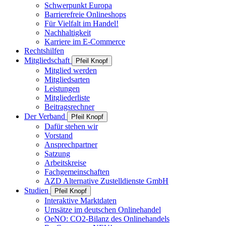
Schwerpunkt Europa
Barrierefreie Onlineshops
Für Vielfalt im Handel!
Nachhaltigkeit
Karriere im E-Commerce
Rechtshilfen
Mitgliedschaft
Pfeil Knopf
Mitglied werden
Mitgliedsarten
Leistungen
Mitgliederliste
Beitragsrechner
Der Verband
Pfeil Knopf
Dafür stehen wir
Vorstand
Ansprechpartner
Satzung
Arbeitskreise
Fachgemeinschaften
AZD Alternative Zustelldienste GmbH
Studien
Pfeil Knopf
Interaktive Marktdaten
Umsätze im deutschen Onlinehandel
OeNO: CO2-Bilanz des Onlinehandels