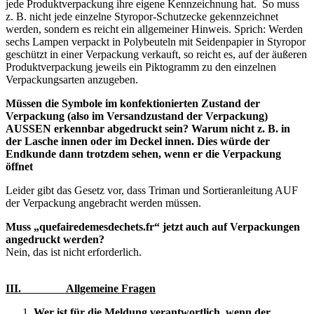
jede Produktverpackung ihre eigene Kennzeichnung hat. So muss
z. B. nicht jede einzelne Styropor-Schutzecke gekennzeichnet
werden, sondern es reicht ein allgemeiner Hinweis. Sprich: Werden
sechs Lampen verpackt in Polybeuteln mit Seidenpapier in Styropor
geschützt in einer Verpackung verkauft, so reicht es, auf der äußeren
Produktverpackung jeweils ein Piktogramm zu den einzelnen
Verpackungsarten anzugeben.
Müssen die Symbole im konfektionierten Zustand der
Verpackung (also im Versandzustand der Verpackung)
AUSSEN erkennbar abgedruckt sein? Warum nicht z. B. in
der Lasche innen oder im Deckel innen. Dies würde der
Endkunde dann trotzdem sehen, wenn er die Verpackung
öffnet
Leider gibt das Gesetz vor, dass Triman und Sortieranleitung AUF
der Verpackung angebracht werden müssen.
Muss „quefairedemesdechets.fr“ jetzt auch auf Verpackungen
angedruckt werden?
Nein, das ist nicht erforderlich.
III. Allgemeine Fragen
Wer ist für die Meldung verantwortlich, wenn der