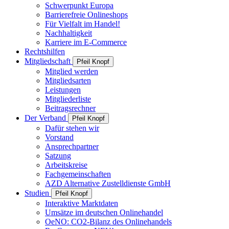
Schwerpunkt Europa
Barrierefreie Onlineshops
Für Vielfalt im Handel!
Nachhaltigkeit
Karriere im E-Commerce
Rechtshilfen
Mitgliedschaft
Pfeil Knopf
Mitglied werden
Mitgliedsarten
Leistungen
Mitgliederliste
Beitragsrechner
Der Verband
Pfeil Knopf
Dafür stehen wir
Vorstand
Ansprechpartner
Satzung
Arbeitskreise
Fachgemeinschaften
AZD Alternative Zustelldienste GmbH
Studien
Pfeil Knopf
Interaktive Marktdaten
Umsätze im deutschen Onlinehandel
OeNO: CO2-Bilanz des Onlinehandels