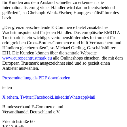
für Kunden aus dem Ausland schneller zu erkennen - die
Internationalisierung vieler Händler wird dadurch entscheidend
gefördert“, so Christoph Wenk-Fischer, Hauptgeschäftsführer des
bevh.
„Der grenzüberschreitende E-Commerce bietet zusätzliches
Wachstumspotenzial für jeden Händler. Das europäische EMOTA
Trustmark ist ein wichtiges vertrauensförderndes Instrument für
erfolgreichen Cross-Border-Commerce und hilft Verbrauchern und
Händlern gleichermaßen“, so Michael Gerling, Geschäftsführer
EHI. Die Kunden können über die zentrale Webseite
www.europeantrustmark.eu
alle Onlineshops einsehen, die mit dem
European Trustmark ausgezeichnet sind und so gezielt einen
Anbieter auswählen.
Pressemitteilung als PDF downloaden
teilen
X (ehem. Twitter)
Facebook
Linked:in
Whatsapp
Mail
Bundesverband E-Commerce und
Versandhandel Deutschland e.V.
Friedrichstraße 60
10117 Berlin