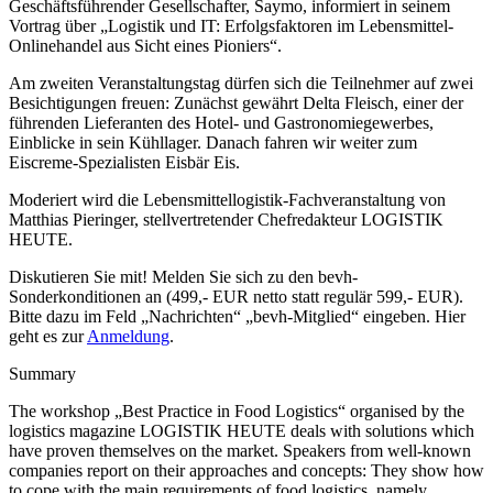
Geschäftsführender Gesellschafter, Saymo, informiert in seinem
Vortrag über „Logistik und IT: Erfolgsfaktoren im Lebensmittel-
Onlinehandel aus Sicht eines Pioniers“.
Am zweiten Veranstaltungstag dürfen sich die Teilnehmer auf zwei
Besichtigungen freuen: Zunächst gewährt Delta Fleisch, einer der
führenden Lieferanten des Hotel- und Gastronomiegewerbes,
Einblicke in sein Kühllager. Danach fahren wir weiter zum
Eiscreme-Spezialisten Eisbär Eis.
Moderiert wird die Lebensmittellogistik-Fachveranstaltung von
Matthias Pieringer, stellvertretender Chefredakteur LOGISTIK
HEUTE.
Diskutieren Sie mit! Melden Sie sich zu den bevh-
Sonderkonditionen an (499,- EUR netto statt regulär 599,- EUR).
Bitte dazu im Feld „Nachrichten“ „bevh-Mitglied“ eingeben. Hier
geht es zur
Anmeldung
.
Summary
The workshop „Best Practice in Food Logistics“ organised by the
logistics magazine LOGISTIK HEUTE deals with solutions which
have proven themselves on the market. Speakers from well-known
companies report on their approaches and concepts: They show how
to cope with the main requirements of food logistics, namely