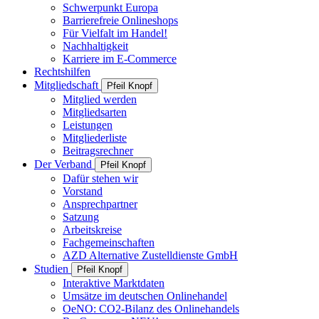
Schwerpunkt Europa
Barrierefreie Onlineshops
Für Vielfalt im Handel!
Nachhaltigkeit
Karriere im E-Commerce
Rechtshilfen
Mitgliedschaft
Pfeil Knopf
Mitglied werden
Mitgliedsarten
Leistungen
Mitgliederliste
Beitragsrechner
Der Verband
Pfeil Knopf
Dafür stehen wir
Vorstand
Ansprechpartner
Satzung
Arbeitskreise
Fachgemeinschaften
AZD Alternative Zustelldienste GmbH
Studien
Pfeil Knopf
Interaktive Marktdaten
Umsätze im deutschen Onlinehandel
OeNO: CO2-Bilanz des Onlinehandels