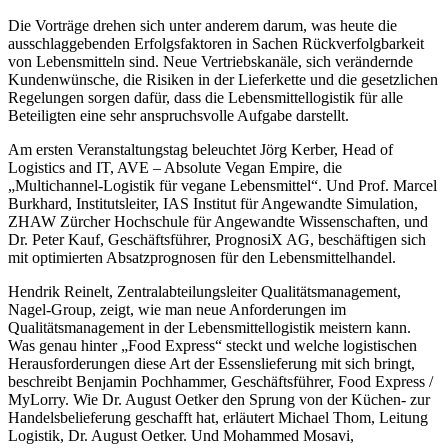
Die Vorträge drehen sich unter anderem darum, was heute die
ausschlaggebenden Erfolgsfaktoren in Sachen Rückverfolgbarkeit
von Lebensmitteln sind. Neue Vertriebskanäle, sich verändernde
Kundenwünsche, die Risiken in der Lieferkette und die gesetzlichen
Regelungen sorgen dafür, dass die Lebensmittellogistik für alle
Beteiligten eine sehr anspruchsvolle Aufgabe darstellt.
Am ersten Veranstaltungstag beleuchtet Jörg Kerber, Head of
Logistics and IT, AVE – Absolute Vegan Empire, die
„Multichannel-Logistik für vegane Lebensmittel“. Und Prof. Marcel
Burkhard, Institutsleiter, IAS Institut für Angewandte Simulation,
ZHAW Zürcher Hochschule für Angewandte Wissenschaften, und
Dr. Peter Kauf, Geschäftsführer, PrognosiX AG, beschäftigen sich
mit optimierten Absatzprognosen für den Lebensmittelhandel.
Hendrik Reinelt, Zentralabteilungsleiter Qualitätsmanagement,
Nagel-Group, zeigt, wie man neue Anforderungen im
Qualitätsmanagement in der Lebensmittellogistik meistern kann.
Was genau hinter „Food Express“ steckt und welche logistischen
Herausforderungen diese Art der Essenslieferung mit sich bringt,
beschreibt Benjamin Pochhammer, Geschäftsführer, Food Express /
MyLorry. Wie Dr. August Oetker den Sprung von der Küchen- zur
Handelsbelieferung geschafft hat, erläutert Michael Thom, Leitung
Logistik, Dr. August Oetker. Und Mohammed Mosavi,