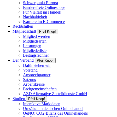
Schwerpunkt Europa
Barrierefreie Onlineshops
Für Vielfalt im Handel!
Nachhaltigkeit
Karriere im E-Commerce
Rechtshilfen
Mitgliedschaft
Pfeil Knopf
Mitglied werden
Mitgliedsarten
Leistungen
Mitgliederliste
Beitragsrechner
Der Verband
Pfeil Knopf
Dafür stehen wir
Vorstand
Ansprechpartner
Satzung
Arbeitskreise
Fachgemeinschaften
AZD Alternative Zustelldienste GmbH
Studien
Pfeil Knopf
Interaktive Marktdaten
Umsätze im deutschen Onlinehandel
OeNO: CO2-Bilanz des Onlinehandels