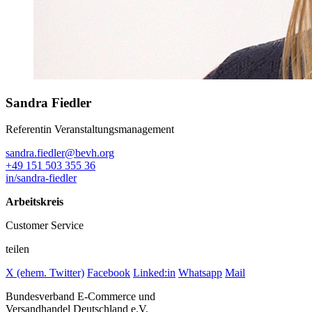
Sandra Fiedler
Referentin Veranstaltungsmanagement
sandra.fiedler@bevh.org
+49 151 503 355 36
in/sandra-fiedler
Arbeitskreis
Customer Service
teilen
X (ehem. Twitter)
Facebook
Linked:in
Whatsapp
Mail
Bundesverband E-Commerce und
Versandhandel Deutschland e.V.