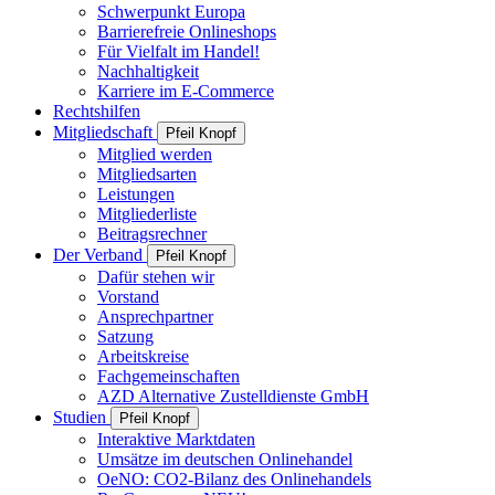
Schwerpunkt Europa
Barrierefreie Onlineshops
Für Vielfalt im Handel!
Nachhaltigkeit
Karriere im E-Commerce
Rechtshilfen
Mitgliedschaft
Pfeil Knopf
Mitglied werden
Mitgliedsarten
Leistungen
Mitgliederliste
Beitragsrechner
Der Verband
Pfeil Knopf
Dafür stehen wir
Vorstand
Ansprechpartner
Satzung
Arbeitskreise
Fachgemeinschaften
AZD Alternative Zustelldienste GmbH
Studien
Pfeil Knopf
Interaktive Marktdaten
Umsätze im deutschen Onlinehandel
OeNO: CO2-Bilanz des Onlinehandels