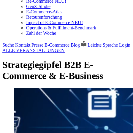
Re-Commerce NEU!
GenZ-Studie
E-Commerce-Atlas
Retourenforschung
Impact of E-Commerce NEU!
Operations & Fulfillment-Benchmark
Zahl der Woche
Suche
Kontakt
Presse
E-Commerce Blog
Leichte Sprache
Login
ALLE VERANSTALTUNGEN
Strategiegipfel B2B E-
Commerce & E-Business