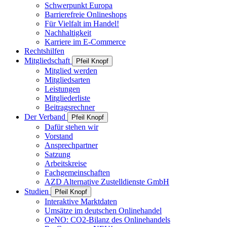
Schwerpunkt Europa
Barrierefreie Onlineshops
Für Vielfalt im Handel!
Nachhaltigkeit
Karriere im E-Commerce
Rechtshilfen
Mitgliedschaft
Pfeil Knopf
Mitglied werden
Mitgliedsarten
Leistungen
Mitgliederliste
Beitragsrechner
Der Verband
Pfeil Knopf
Dafür stehen wir
Vorstand
Ansprechpartner
Satzung
Arbeitskreise
Fachgemeinschaften
AZD Alternative Zustelldienste GmbH
Studien
Pfeil Knopf
Interaktive Marktdaten
Umsätze im deutschen Onlinehandel
OeNO: CO2-Bilanz des Onlinehandels