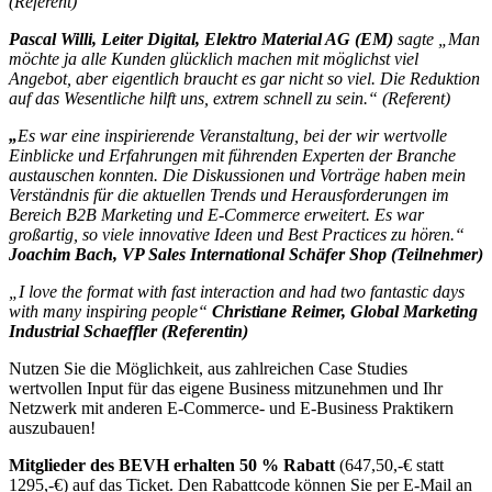
(Referent)
Pascal Willi, Leiter Digital, Elektro Material AG (EM)
sagte „Man
möchte ja alle Kunden glücklich machen mit möglichst viel
Angebot, aber eigentlich braucht es gar nicht so viel. Die Reduktion
auf das Wesentliche hilft uns, extrem schnell zu sein.“ (Referent)
„
Es war eine inspirierende Veranstaltung, bei der wir wertvolle
Einblicke und Erfahrungen mit führenden Experten der Branche
austauschen konnten. Die Diskussionen und Vorträge haben mein
Verständnis für die aktuellen Trends und Herausforderungen im
Bereich B2B Marketing und E-Commerce erweitert. Es war
großartig, so viele innovative Ideen und Best Practices zu hören.“
Joachim Bach, VP Sales International Schäfer Shop (Teilnehmer)
„I love the format with fast interaction and had two fantastic days
with many inspiring people“
Christiane Reimer, Global Marketing
Industrial Schaeffler (Referentin)
Nutzen Sie die Möglichkeit, aus zahlreichen Case Studies
wertvollen Input für das eigene Business mitzunehmen und Ihr
Netzwerk mit anderen E-Commerce- und E-Business Praktikern
auszubauen!
Mitglieder des BEVH erhalten 50 % Rabatt
(647,50,-€ statt
1295,-€) auf das Ticket. Den Rabattcode können Sie per E-Mail an