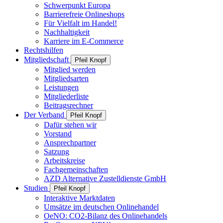
Schwerpunkt Europa
Barrierefreie Onlineshops
Für Vielfalt im Handel!
Nachhaltigkeit
Karriere im E-Commerce
Rechtshilfen
Mitgliedschaft
Pfeil Knopf
Mitglied werden
Mitgliedsarten
Leistungen
Mitgliederliste
Beitragsrechner
Der Verband
Pfeil Knopf
Dafür stehen wir
Vorstand
Ansprechpartner
Satzung
Arbeitskreise
Fachgemeinschaften
AZD Alternative Zustelldienste GmbH
Studien
Pfeil Knopf
Interaktive Marktdaten
Umsätze im deutschen Onlinehandel
OeNO: CO2-Bilanz des Onlinehandels