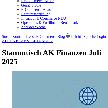
Re-Commerce NEU!
GenZ-Studie
E-Commerce-Atlas
Retourenforschung
Impact of E-Commerce NEU!
Operations & Fulfillment-Benchmark
Zahl der Woche
Suche
Kontakt
Presse
E-Commerce Blog
Leichte Sprache
Login
ALLE VERANSTALTUNGEN
Stammtisch AK Finanzen Juli
2025