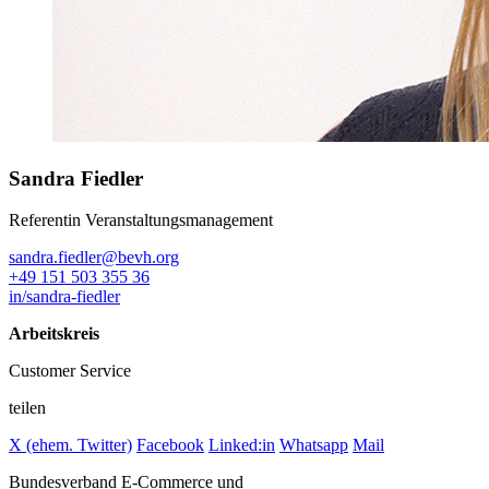
Sandra Fiedler
Referentin Veranstaltungsmanagement
sandra.fiedler@bevh.org
+49 151 503 355 36
in/sandra-fiedler
Arbeitskreis
Customer Service
teilen
X (ehem. Twitter)
Facebook
Linked:in
Whatsapp
Mail
Bundesverband E-Commerce und