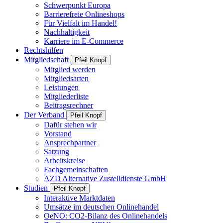
Schwerpunkt Europa
Barrierefreie Onlineshops
Für Vielfalt im Handel!
Nachhaltigkeit
Karriere im E-Commerce
Rechtshilfen
Mitgliedschaft
Pfeil Knopf
Mitglied werden
Mitgliedsarten
Leistungen
Mitgliederliste
Beitragsrechner
Der Verband
Pfeil Knopf
Dafür stehen wir
Vorstand
Ansprechpartner
Satzung
Arbeitskreise
Fachgemeinschaften
AZD Alternative Zustelldienste GmbH
Studien
Pfeil Knopf
Interaktive Marktdaten
Umsätze im deutschen Onlinehandel
OeNO: CO2-Bilanz des Onlinehandels