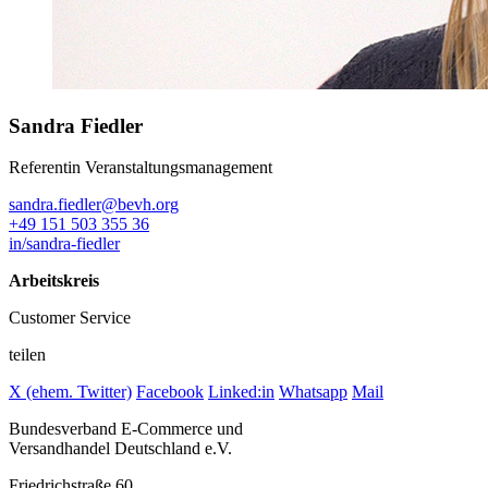
Sandra Fiedler
Referentin Veranstaltungsmanagement
sandra.fiedler@bevh.org
+49 151 503 355 36
in/sandra-fiedler
Arbeitskreis
Customer Service
teilen
X (ehem. Twitter)
Facebook
Linked:in
Whatsapp
Mail
Bundesverband E-Commerce und
Versandhandel Deutschland e.V.
Friedrichstraße 60