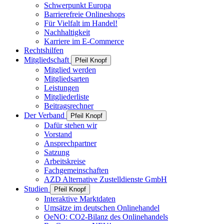
Schwerpunkt Europa
Barrierefreie Onlineshops
Für Vielfalt im Handel!
Nachhaltigkeit
Karriere im E-Commerce
Rechtshilfen
Mitgliedschaft
Pfeil Knopf
Mitglied werden
Mitgliedsarten
Leistungen
Mitgliederliste
Beitragsrechner
Der Verband
Pfeil Knopf
Dafür stehen wir
Vorstand
Ansprechpartner
Satzung
Arbeitskreise
Fachgemeinschaften
AZD Alternative Zustelldienste GmbH
Studien
Pfeil Knopf
Interaktive Marktdaten
Umsätze im deutschen Onlinehandel
OeNO: CO2-Bilanz des Onlinehandels