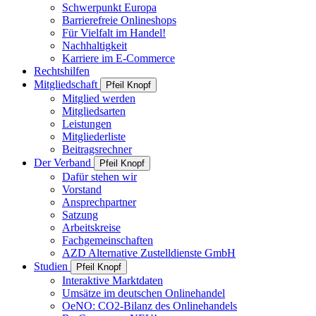
Schwerpunkt Europa
Barrierefreie Onlineshops
Für Vielfalt im Handel!
Nachhaltigkeit
Karriere im E-Commerce
Rechtshilfen
Mitgliedschaft
Pfeil Knopf
Mitglied werden
Mitgliedsarten
Leistungen
Mitgliederliste
Beitragsrechner
Der Verband
Pfeil Knopf
Dafür stehen wir
Vorstand
Ansprechpartner
Satzung
Arbeitskreise
Fachgemeinschaften
AZD Alternative Zustelldienste GmbH
Studien
Pfeil Knopf
Interaktive Marktdaten
Umsätze im deutschen Onlinehandel
OeNO: CO2-Bilanz des Onlinehandels