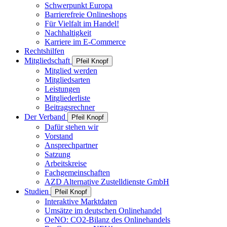
Schwerpunkt Europa
Barrierefreie Onlineshops
Für Vielfalt im Handel!
Nachhaltigkeit
Karriere im E-Commerce
Rechtshilfen
Mitgliedschaft
Pfeil Knopf
Mitglied werden
Mitgliedsarten
Leistungen
Mitgliederliste
Beitragsrechner
Der Verband
Pfeil Knopf
Dafür stehen wir
Vorstand
Ansprechpartner
Satzung
Arbeitskreise
Fachgemeinschaften
AZD Alternative Zustelldienste GmbH
Studien
Pfeil Knopf
Interaktive Marktdaten
Umsätze im deutschen Onlinehandel
OeNO: CO2-Bilanz des Onlinehandels