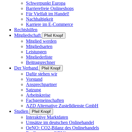
Schwerpunkt Europa
Barrierefreie Onlineshops
Für Vielfalt im Handel!
Nachhaltigkeit
Karriere im E-Commerce
Rechtshilfen
Mitgliedschaft
Pfeil Knopf
Mitglied werden
Mitgliedsarten
Leistungen
Mitgliederliste
Beitragsrechner
Der Verband
Pfeil Knopf
Dafür stehen wir
Vorstand
Ansprechpartner
Satzung
Arbeitskreise
Fachgemeinschaften
AZD Alternative Zustelldienste GmbH
Studien
Pfeil Knopf
Interaktive Marktdaten
Umsätze im deutschen Onlinehandel
OeNO: CO2-Bilanz des Onlinehandels