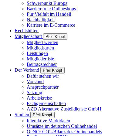
Schwerpunkt Europa
Barrierefreie Onlineshops
Für Vielfalt im Handel!
Nachhaltigkeit
Karriere im E-Commerce
Rechtshilfen
Mitgliedschaft
Pfeil Knopf
Mitglied werden
Mitgliedsarten
Leistungen
Mitgliederliste
Beitragsrechner
Der Verband
Pfeil Knopf
Dafür stehen wir
Vorstand
Ansprechpartner
Satzung
Arbeitskreise
Fachgemeinschaften
AZD Alternative Zustelldienste GmbH
Studien
Pfeil Knopf
Interaktive Marktdaten
Umsätze im deutschen Onlinehandel
OeNO: CO2-Bilanz des Onlinehandels