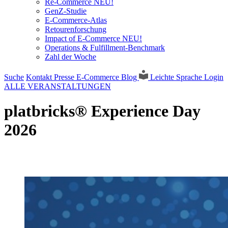
Re-Commerce NEU!
GenZ-Studie
E-Commerce-Atlas
Retourenforschung
Impact of E-Commerce NEU!
Operations & Fulfillment-Benchmark
Zahl der Woche
Suche
Kontakt
Presse
E-Commerce Blog
Leichte Sprache
Login
ALLE VERANSTALTUNGEN
platbricks® Experience Day
2026