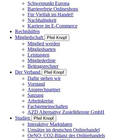
Schwerpunkt Europa
Barrierefreie Onlineshops
Für Vielfalt im Handel!
Nachhaltigkeit
Karriere im E-Commerce
Rechtshilfen
Mitgliedschaft
Pfeil Knopf
Mitglied werden
Mitgliedsarten
Leistungen
Mitgliederliste
Beitragsrechner
Der Verband
Pfeil Knopf
Dafür stehen wir
Vorstand
Ansprechpartner
Satzung
Arbeitskreise
Fachgemeinschaften
AZD Alternative Zustelldienste GmbH
Studien
Pfeil Knopf
Interaktive Marktdaten
Umsätze im deutschen Onlinehandel
OeNO: CO2-Bilanz des Onlinehandels