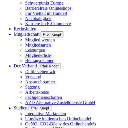
Schwerpunkt Europa
Barrierefreie Onlineshops
Für Vielfalt im Handel!
Nachhaltigkeit
Karriere im E-Commerce
Rechtshilfen
Mitgliedschaft
Pfeil Knopf
Mitglied werden
Mitgliedsarten
Leistungen
Mitgliederliste
Beitragsrechner
Der Verband
Pfeil Knopf
Dafür stehen wir
Vorstand
Ansprechpartner
Satzung
Arbeitskreise
Fachgemeinschaften
AZD Alternative Zustelldienste GmbH
Studien
Pfeil Knopf
Interaktive Marktdaten
Umsätze im deutschen Onlinehandel
OeNO: CO2-Bilanz des Onlinehandels