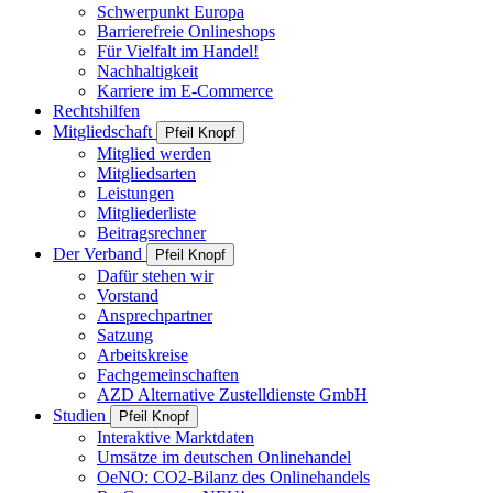
Schwerpunkt Europa
Barrierefreie Onlineshops
Für Vielfalt im Handel!
Nachhaltigkeit
Karriere im E-Commerce
Rechtshilfen
Mitgliedschaft
Pfeil Knopf
Mitglied werden
Mitgliedsarten
Leistungen
Mitgliederliste
Beitragsrechner
Der Verband
Pfeil Knopf
Dafür stehen wir
Vorstand
Ansprechpartner
Satzung
Arbeitskreise
Fachgemeinschaften
AZD Alternative Zustelldienste GmbH
Studien
Pfeil Knopf
Interaktive Marktdaten
Umsätze im deutschen Onlinehandel
OeNO: CO2-Bilanz des Onlinehandels