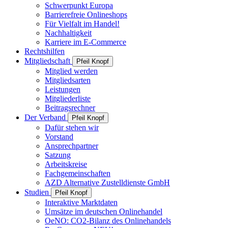
Schwerpunkt Europa
Barrierefreie Onlineshops
Für Vielfalt im Handel!
Nachhaltigkeit
Karriere im E-Commerce
Rechtshilfen
Mitgliedschaft
Pfeil Knopf
Mitglied werden
Mitgliedsarten
Leistungen
Mitgliederliste
Beitragsrechner
Der Verband
Pfeil Knopf
Dafür stehen wir
Vorstand
Ansprechpartner
Satzung
Arbeitskreise
Fachgemeinschaften
AZD Alternative Zustelldienste GmbH
Studien
Pfeil Knopf
Interaktive Marktdaten
Umsätze im deutschen Onlinehandel
OeNO: CO2-Bilanz des Onlinehandels