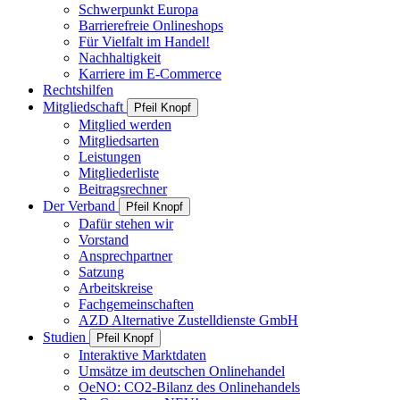
Schwerpunkt Europa
Barrierefreie Onlineshops
Für Vielfalt im Handel!
Nachhaltigkeit
Karriere im E-Commerce
Rechtshilfen
Mitgliedschaft
Pfeil Knopf
Mitglied werden
Mitgliedsarten
Leistungen
Mitgliederliste
Beitragsrechner
Der Verband
Pfeil Knopf
Dafür stehen wir
Vorstand
Ansprechpartner
Satzung
Arbeitskreise
Fachgemeinschaften
AZD Alternative Zustelldienste GmbH
Studien
Pfeil Knopf
Interaktive Marktdaten
Umsätze im deutschen Onlinehandel
OeNO: CO2-Bilanz des Onlinehandels