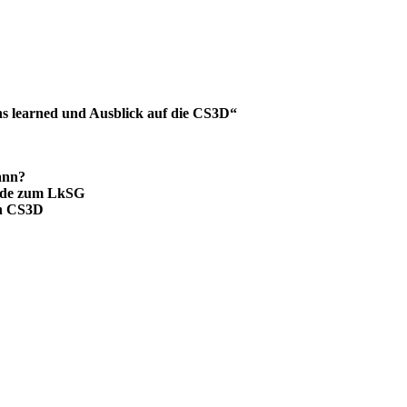
ns learned und Ausblick auf die CS3D“
ann?
iede zum LkSG
ch CS3D