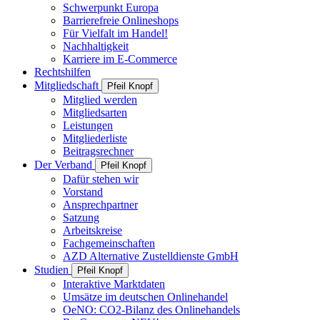
Schwerpunkt Europa
Barrierefreie Onlineshops
Für Vielfalt im Handel!
Nachhaltigkeit
Karriere im E-Commerce
Rechtshilfen
Mitgliedschaft
Pfeil Knopf
Mitglied werden
Mitgliedsarten
Leistungen
Mitgliederliste
Beitragsrechner
Der Verband
Pfeil Knopf
Dafür stehen wir
Vorstand
Ansprechpartner
Satzung
Arbeitskreise
Fachgemeinschaften
AZD Alternative Zustelldienste GmbH
Studien
Pfeil Knopf
Interaktive Marktdaten
Umsätze im deutschen Onlinehandel
OeNO: CO2-Bilanz des Onlinehandels