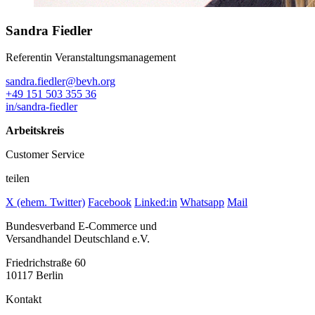
Sandra Fiedler
Referentin Veranstaltungsmanagement
sandra.fiedler@bevh.org
+49 151 503 355 36
in/sandra-fiedler
Arbeitskreis
Customer Service
teilen
X (ehem. Twitter)
Facebook
Linked:in
Whatsapp
Mail
Bundesverband E-Commerce und
Versandhandel Deutschland e.V.
Friedrichstraße 60
10117 Berlin
Kontakt