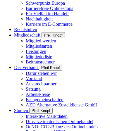
Schwerpunkt Europa
Barrierefreie Onlineshops
Für Vielfalt im Handel!
Nachhaltigkeit
Karriere im E-Commerce
Rechtshilfen
Mitgliedschaft
Pfeil Knopf
Mitglied werden
Mitgliedsarten
Leistungen
Mitgliederliste
Beitragsrechner
Der Verband
Pfeil Knopf
Dafür stehen wir
Vorstand
Ansprechpartner
Satzung
Arbeitskreise
Fachgemeinschaften
AZD Alternative Zustelldienste GmbH
Studien
Pfeil Knopf
Interaktive Marktdaten
Umsätze im deutschen Onlinehandel
OeNO: CO2-Bilanz des Onlinehandels