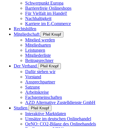
Schwerpunkt Europa
Barrierefreie Onlineshops
Für Vielfalt im Handel!
Nachhaltigkeit
Karriere im E-Commerce
Rechtshilfen
Mitgliedschaft
Pfeil Knopf
Mitglied werden
Mitgliedsarten
Leistungen
Mitgliederliste
Beitragsrechner
Der Verband
Pfeil Knopf
Dafür stehen wir
Vorstand
Ansprechpartner
Satzung
Arbeitskreise
Fachgemeinschaften
AZD Alternative Zustelldienste GmbH
Studien
Pfeil Knopf
Interaktive Marktdaten
Umsätze im deutschen Onlinehandel
OeNO: CO2-Bilanz des Onlinehandels