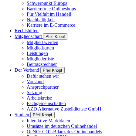
Schwerpunkt Europa
Barrierefreie Onlineshops
Für Vielfalt im Handel!
Nachhaltigkeit
Karriere im E-Commerce
Rechtshilfen
Mitgliedschaft
Pfeil Knopf
Mitglied werden
Mitgliedsarten
Leistungen
Mitgliederliste
Beitragsrechner
Der Verband
Pfeil Knopf
Dafür stehen wir
Vorstand
Ansprechpartner
Satzung
Arbeitskreise
Fachgemeinschaften
AZD Alternative Zustelldienste GmbH
Studien
Pfeil Knopf
Interaktive Marktdaten
Umsätze im deutschen Onlinehandel
OeNO: CO2-Bilanz des Onlinehandels