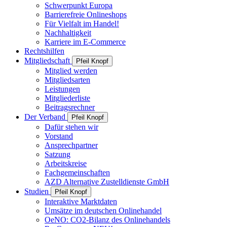
Schwerpunkt Europa
Barrierefreie Onlineshops
Für Vielfalt im Handel!
Nachhaltigkeit
Karriere im E-Commerce
Rechtshilfen
Mitgliedschaft
Pfeil Knopf
Mitglied werden
Mitgliedsarten
Leistungen
Mitgliederliste
Beitragsrechner
Der Verband
Pfeil Knopf
Dafür stehen wir
Vorstand
Ansprechpartner
Satzung
Arbeitskreise
Fachgemeinschaften
AZD Alternative Zustelldienste GmbH
Studien
Pfeil Knopf
Interaktive Marktdaten
Umsätze im deutschen Onlinehandel
OeNO: CO2-Bilanz des Onlinehandels