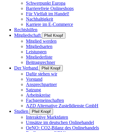
Schwerpunkt Europa
Barrierefreie Onlineshops
Für Vielfalt im Handel!
Nachhaltigkeit
Karriere im E-Commerce
Rechtshilfen
Mitgliedschaft
Pfeil Knopf
Mitglied werden
Mitgliedsarten
Leistungen
Mitgliederliste
Beitragsrechner
Der Verband
Pfeil Knopf
Dafür stehen wir
Vorstand
Ansprechpartner
Satzung
Arbeitskreise
Fachgemeinschaften
AZD Alternative Zustelldienste GmbH
Studien
Pfeil Knopf
Interaktive Marktdaten
Umsätze im deutschen Onlinehandel
OeNO: CO2-Bilanz des Onlinehandels