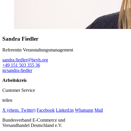
Sandra Fiedler
Referentin Veranstaltungsmanagement
sandra.fiedler@bevh.org
+49 151 503 355 36
in/sandra-fiedler
Arbeitskreis
Customer Service
teilen
X (ehem. Twitter)
Facebook
Linked:in
Whatsapp
Mail
Bundesverband E-Commerce und
Versandhandel Deutschland e.V.