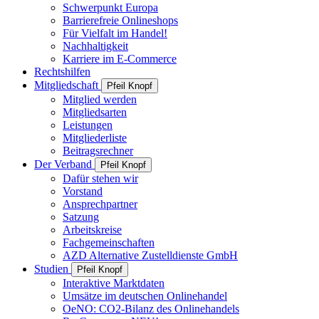
Schwerpunkt Europa
Barrierefreie Onlineshops
Für Vielfalt im Handel!
Nachhaltigkeit
Karriere im E-Commerce
Rechtshilfen
Mitgliedschaft
Pfeil Knopf
Mitglied werden
Mitgliedsarten
Leistungen
Mitgliederliste
Beitragsrechner
Der Verband
Pfeil Knopf
Dafür stehen wir
Vorstand
Ansprechpartner
Satzung
Arbeitskreise
Fachgemeinschaften
AZD Alternative Zustelldienste GmbH
Studien
Pfeil Knopf
Interaktive Marktdaten
Umsätze im deutschen Onlinehandel
OeNO: CO2-Bilanz des Onlinehandels