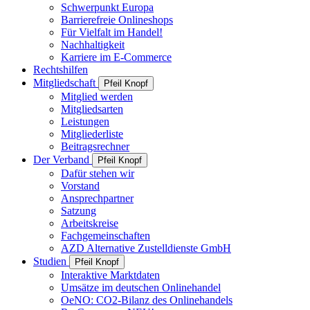
Schwerpunkt Europa
Barrierefreie Onlineshops
Für Vielfalt im Handel!
Nachhaltigkeit
Karriere im E-Commerce
Rechtshilfen
Mitgliedschaft
Pfeil Knopf
Mitglied werden
Mitgliedsarten
Leistungen
Mitgliederliste
Beitragsrechner
Der Verband
Pfeil Knopf
Dafür stehen wir
Vorstand
Ansprechpartner
Satzung
Arbeitskreise
Fachgemeinschaften
AZD Alternative Zustelldienste GmbH
Studien
Pfeil Knopf
Interaktive Marktdaten
Umsätze im deutschen Onlinehandel
OeNO: CO2-Bilanz des Onlinehandels