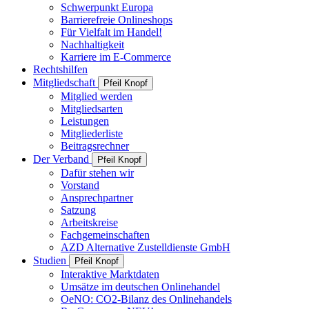
Schwerpunkt Europa
Barrierefreie Onlineshops
Für Vielfalt im Handel!
Nachhaltigkeit
Karriere im E-Commerce
Rechtshilfen
Mitgliedschaft
Pfeil Knopf
Mitglied werden
Mitgliedsarten
Leistungen
Mitgliederliste
Beitragsrechner
Der Verband
Pfeil Knopf
Dafür stehen wir
Vorstand
Ansprechpartner
Satzung
Arbeitskreise
Fachgemeinschaften
AZD Alternative Zustelldienste GmbH
Studien
Pfeil Knopf
Interaktive Marktdaten
Umsätze im deutschen Onlinehandel
OeNO: CO2-Bilanz des Onlinehandels