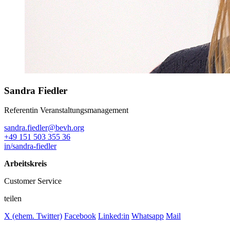
Sandra Fiedler
Referentin Veranstaltungsmanagement
sandra.fiedler@bevh.org
+49 151 503 355 36
in/sandra-fiedler
Arbeitskreis
Customer Service
teilen
X (ehem. Twitter)
Facebook
Linked:in
Whatsapp
Mail