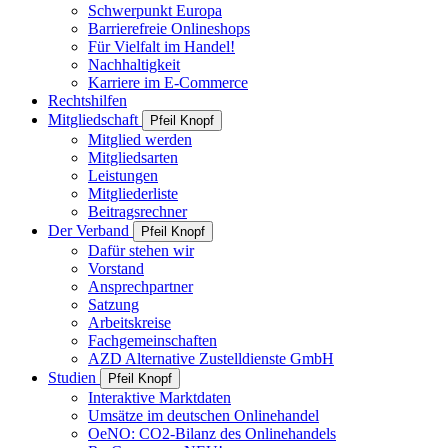
Schwerpunkt Europa
Barrierefreie Onlineshops
Für Vielfalt im Handel!
Nachhaltigkeit
Karriere im E-Commerce
Rechtshilfen
Mitgliedschaft
Pfeil Knopf
Mitglied werden
Mitgliedsarten
Leistungen
Mitgliederliste
Beitragsrechner
Der Verband
Pfeil Knopf
Dafür stehen wir
Vorstand
Ansprechpartner
Satzung
Arbeitskreise
Fachgemeinschaften
AZD Alternative Zustelldienste GmbH
Studien
Pfeil Knopf
Interaktive Marktdaten
Umsätze im deutschen Onlinehandel
OeNO: CO2-Bilanz des Onlinehandels