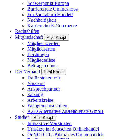
Schwerpunkt Europa
Barrierefreie Onlineshops
Für Vielfalt im Handel!
Nachhaltigkeit
Karriere im E-Commerce
Rechtshilfen
Mitgliedschaft
Pfeil Knopf
Mitglied werden
Mitgliedsarten
Leistungen
Mitgliederliste
Beitragsrechner
Der Verband
Pfeil Knopf
Dafür stehen wir
Vorstand
Ansprechpartner
Satzung
Arbeitskreise
Fachgemeinschaften
AZD Alternative Zustelldienste GmbH
Studien
Pfeil Knopf
Interaktive Marktdaten
Umsätze im deutschen Onlinehandel
OeNO: CO2-Bilanz des Onlinehandels