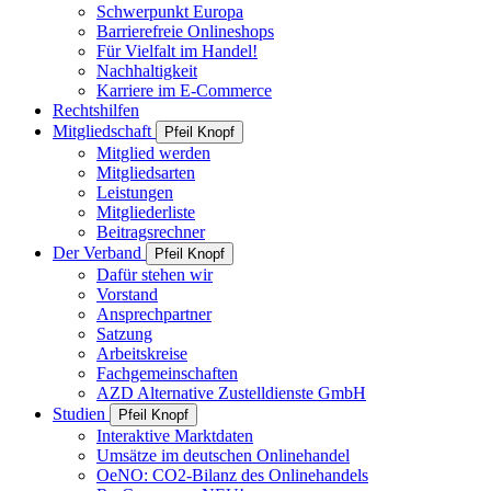
Schwerpunkt Europa
Barrierefreie Onlineshops
Für Vielfalt im Handel!
Nachhaltigkeit
Karriere im E-Commerce
Rechtshilfen
Mitgliedschaft
Pfeil Knopf
Mitglied werden
Mitgliedsarten
Leistungen
Mitgliederliste
Beitragsrechner
Der Verband
Pfeil Knopf
Dafür stehen wir
Vorstand
Ansprechpartner
Satzung
Arbeitskreise
Fachgemeinschaften
AZD Alternative Zustelldienste GmbH
Studien
Pfeil Knopf
Interaktive Marktdaten
Umsätze im deutschen Onlinehandel
OeNO: CO2-Bilanz des Onlinehandels