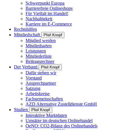
Schwerpunkt Europa
Barrierefreie Onlineshops
Für Vielfalt im Handel!
Nachhaltigkeit
Karriere im E-Commerce
Rechtshilfen
Mitgliedschaft
Pfeil Knopf
Mitglied werden
Mitgliedsarten
Leistungen
Mitgliederliste
Beitragsrechner
Der Verband
Pfeil Knopf
Dafür stehen wir
Vorstand
Ansprechpartner
Satzung
Arbeitskreise
Fachgemeinschaften
AZD Alternative Zustelldienste GmbH
Studien
Pfeil Knopf
Interaktive Marktdaten
Umsätze im deutschen Onlinehandel
OeNO: CO2-Bilanz des Onlinehandels