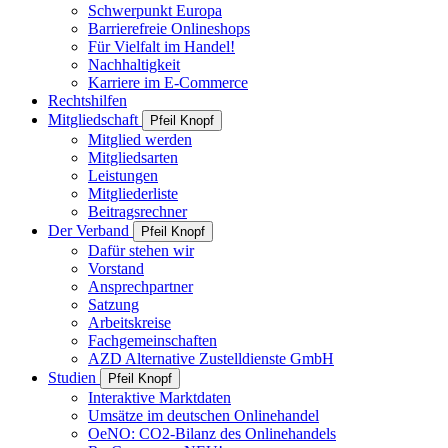
Schwerpunkt Europa
Barrierefreie Onlineshops
Für Vielfalt im Handel!
Nachhaltigkeit
Karriere im E-Commerce
Rechtshilfen
Mitgliedschaft
Pfeil Knopf
Mitglied werden
Mitgliedsarten
Leistungen
Mitgliederliste
Beitragsrechner
Der Verband
Pfeil Knopf
Dafür stehen wir
Vorstand
Ansprechpartner
Satzung
Arbeitskreise
Fachgemeinschaften
AZD Alternative Zustelldienste GmbH
Studien
Pfeil Knopf
Interaktive Marktdaten
Umsätze im deutschen Onlinehandel
OeNO: CO2-Bilanz des Onlinehandels