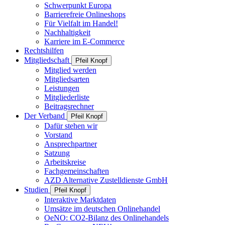
Schwerpunkt Europa
Barrierefreie Onlineshops
Für Vielfalt im Handel!
Nachhaltigkeit
Karriere im E-Commerce
Rechtshilfen
Mitgliedschaft
Pfeil Knopf
Mitglied werden
Mitgliedsarten
Leistungen
Mitgliederliste
Beitragsrechner
Der Verband
Pfeil Knopf
Dafür stehen wir
Vorstand
Ansprechpartner
Satzung
Arbeitskreise
Fachgemeinschaften
AZD Alternative Zustelldienste GmbH
Studien
Pfeil Knopf
Interaktive Marktdaten
Umsätze im deutschen Onlinehandel
OeNO: CO2-Bilanz des Onlinehandels