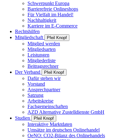
Schwerpunkt Europa
Barrierefreie Onlineshops
Für Vielfalt im Handel!
Nachhaltigkeit
Karriere im E-Commerce
Rechtshilfen
Mitgliedschaft
Pfeil Knopf
Mitglied werden
Mitgliedsarten
Leistungen
Mitgliederliste
Beitragsrechner
Der Verband
Pfeil Knopf
Dafür stehen wir
Vorstand
Ansprechpartner
Satzung
Arbeitskreise
Fachgemeinschaften
AZD Alternative Zustelldienste GmbH
Studien
Pfeil Knopf
Interaktive Marktdaten
Umsätze im deutschen Onlinehandel
OeNO: CO2-Bilanz des Onlinehandels