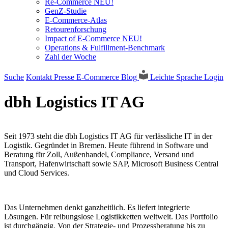
Re-Commerce NEU!
GenZ-Studie
E-Commerce-Atlas
Retourenforschung
Impact of E-Commerce NEU!
Operations & Fulfillment-Benchmark
Zahl der Woche
Suche
Kontakt
Presse
E-Commerce Blog
Leichte Sprache
Login
dbh Logistics IT AG
Seit 1973 steht die dbh Logistics IT AG für verlässliche IT in der
Logistik. Gegründet in Bremen. Heute führend in Software und
Beratung für Zoll, Außenhandel, Compliance, Versand und
Transport, Hafenwirtschaft sowie SAP, Microsoft Business Central
und Cloud Services.
Das Unternehmen denkt ganzheitlich. Es liefert integrierte
Lösungen. Für reibungslose Logistikketten weltweit. Das Portfolio
ist durchgängig. Von der Strategie- und Prozessberatung bis zu