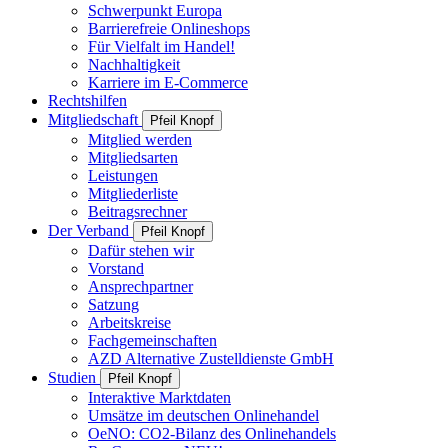
Schwerpunkt Europa
Barrierefreie Onlineshops
Für Vielfalt im Handel!
Nachhaltigkeit
Karriere im E-Commerce
Rechtshilfen
Mitgliedschaft
Pfeil Knopf
Mitglied werden
Mitgliedsarten
Leistungen
Mitgliederliste
Beitragsrechner
Der Verband
Pfeil Knopf
Dafür stehen wir
Vorstand
Ansprechpartner
Satzung
Arbeitskreise
Fachgemeinschaften
AZD Alternative Zustelldienste GmbH
Studien
Pfeil Knopf
Interaktive Marktdaten
Umsätze im deutschen Onlinehandel
OeNO: CO2-Bilanz des Onlinehandels