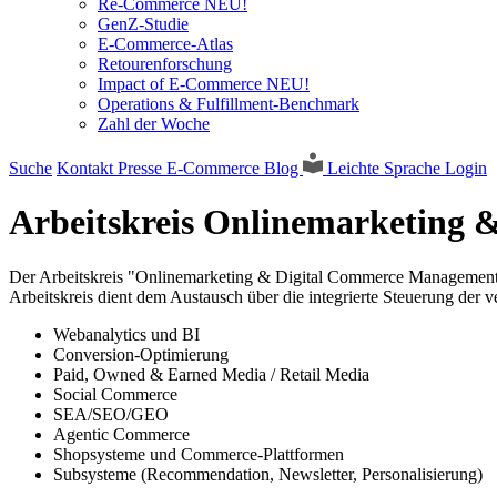
Re-Commerce NEU!
GenZ-Studie
E-Commerce-Atlas
Retourenforschung
Impact of E-Commerce NEU!
Operations & Fulfillment-Benchmark
Zahl der Woche
Suche
Kontakt
Presse
E-Commerce Blog
Leichte Sprache
Login
Arbeitskreis Onlinemarketing
Der Arbeitskreis "Onlinemarketing & Digital Commerce Management"
Arbeitskreis dient dem Austausch über die integrierte Steuerung de
Webanalytics und BI
Conversion-Optimierung
Paid, Owned & Earned Media / Retail Media
Social Commerce
SEA/SEO/GEO
Agentic Commerce
Shopsysteme und Commerce-Plattformen
Subsysteme (Recommendation, Newsletter, Personalisierung)