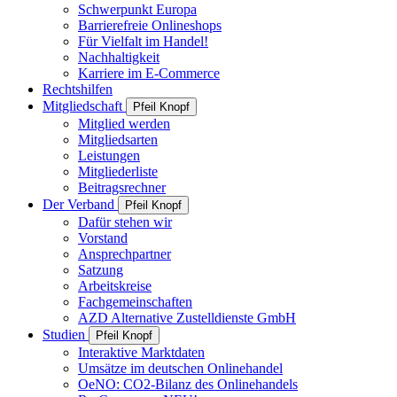
Schwerpunkt Europa
Barrierefreie Onlineshops
Für Vielfalt im Handel!
Nachhaltigkeit
Karriere im E-Commerce
Rechtshilfen
Mitgliedschaft
Pfeil Knopf
Mitglied werden
Mitgliedsarten
Leistungen
Mitgliederliste
Beitragsrechner
Der Verband
Pfeil Knopf
Dafür stehen wir
Vorstand
Ansprechpartner
Satzung
Arbeitskreise
Fachgemeinschaften
AZD Alternative Zustelldienste GmbH
Studien
Pfeil Knopf
Interaktive Marktdaten
Umsätze im deutschen Onlinehandel
OeNO: CO2-Bilanz des Onlinehandels