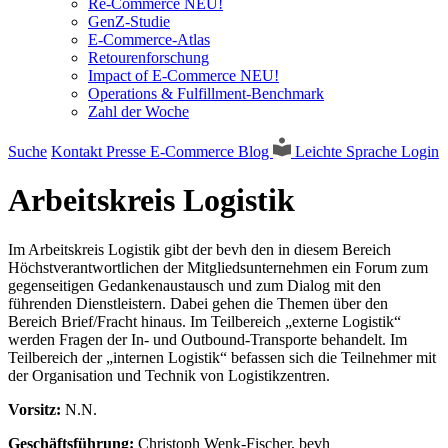
Re-Commerce NEU!
GenZ-Studie
E-Commerce-Atlas
Retourenforschung
Impact of E-Commerce NEU!
Operations & Fulfillment-Benchmark
Zahl der Woche
Suche
Kontakt
Presse
E-Commerce Blog
Leichte Sprache
Login
Arbeitskreis Logistik
Im Arbeitskreis Logistik gibt der bevh den in diesem Bereich
Höchstverantwortlichen der Mitgliedsunternehmen ein Forum zum
gegenseitigen Gedankenaustausch und zum Dialog mit den
führenden Dienstleistern. Dabei gehen die Themen über den
Bereich Brief/Fracht hinaus. Im Teilbereich „externe Logistik“
werden Fragen der In- und Outbound-Transporte behandelt. Im
Teilbereich der „internen Logistik“ befassen sich die Teilnehmer mit
der Organisation und Technik von Logistikzentren.
Vorsitz:
N.N.
Geschäftsführung:
Christoph Wenk-Fischer, bevh