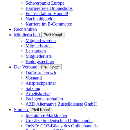
Schwerpunkt Europa
Barrierefreie Onlineshops
Für Vielfalt im Handel!
Nachhaltigkeit
Karriere im E-Commerce
Rechtshilfen
Mitgliedschaft
Pfeil Knopf
Mitglied werden
Mitgliedsarten
Leistungen
Mitgliederliste
Beitragsrechner
Der Verband
Pfeil Knopf
Dafür stehen wir
Vorstand
Ansprechpartner
Satzung
Arbeitskreise
Fachgemeinschaften
AZD Alternative Zustelldienste GmbH
Studien
Pfeil Knopf
Interaktive Marktdaten
Umsätze im deutschen Onlinehandel
OeNO: CO2-Bilanz des Onlinehandels