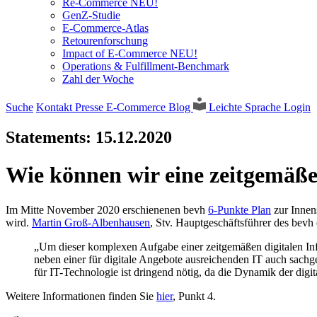
Re-Commerce NEU!
GenZ-Studie
E-Commerce-Atlas
Retourenforschung
Impact of E-Commerce NEU!
Operations & Fulfillment-Benchmark
Zahl der Woche
Suche
Kontakt
Presse
E-Commerce Blog
Leichte Sprache
Login
Statements:
15.12.2020
Wie können wir eine zeitgemäße
Im Mitte November 2020 erschienenen bevh
6-Punkte Plan
zur Innen
wird.
Martin Groß-Albenhausen
, Stv. Hauptgeschäftsführer des bevh e
„Um dieser komplexen Aufgabe einer zeitgemäßen digitalen Inf
neben einer für digitale Angebote ausreichenden IT auch sach
für IT-Technologie ist dringend nötig, da die Dynamik der digi
Weitere Informationen finden Sie
hier
, Punkt 4.