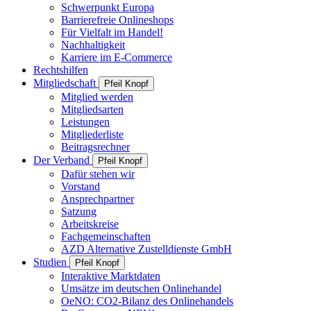
Schwerpunkt Europa
Barrierefreie Onlineshops
Für Vielfalt im Handel!
Nachhaltigkeit
Karriere im E-Commerce
Rechtshilfen
Mitgliedschaft
Pfeil Knopf
Mitglied werden
Mitgliedsarten
Leistungen
Mitgliederliste
Beitragsrechner
Der Verband
Pfeil Knopf
Dafür stehen wir
Vorstand
Ansprechpartner
Satzung
Arbeitskreise
Fachgemeinschaften
AZD Alternative Zustelldienste GmbH
Studien
Pfeil Knopf
Interaktive Marktdaten
Umsätze im deutschen Onlinehandel
OeNO: CO2-Bilanz des Onlinehandels