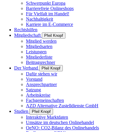
Schwerpunkt Europa
Barrierefreie Onlineshops
Für Vielfalt im Handel!
Nachhaltigkeit
Karriere im E-Commerce
Rechtshilfen
Mitgliedschaft
Pfeil Knopf
Mitglied werden
Mitgliedsarten
Leistungen
Mitgliederliste
Beitragsrechner
Der Verband
Pfeil Knopf
Dafür stehen wir
Vorstand
Ansprechpartner
Satzung
Arbeitskreise
Fachgemeinschaften
AZD Alternative Zustelldienste GmbH
Studien
Pfeil Knopf
Interaktive Marktdaten
Umsätze im deutschen Onlinehandel
OeNO: CO2-Bilanz des Onlinehandels