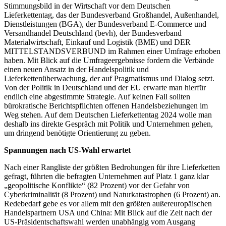
Stimmungsbild in der Wirtschaft vor dem Deutschen
Lieferkettentag, das der Bundesverband Großhandel, Außenhandel,
Dienstleistungen (BGA), der Bundesverband E-Commerce und
Versandhandel Deutschland (bevh), der Bundesverband
Materialwirtschaft, Einkauf und Logistik (BME) und DER
MITTELSTANDSVERBUND im Rahmen einer Umfrage erhoben
haben. Mit Blick auf die Umfrageergebnisse fordern die Verbände
einen neuen Ansatz in der Handelspolitik und
Lieferkettenüberwachung, der auf Pragmatismus und Dialog setzt.
Von der Politik in Deutschland und der EU erwarte man hierfür
endlich eine abgestimmte Strategie. Auf keinen Fall sollten
bürokratische Berichtspflichten offenen Handelsbeziehungen im
Weg stehen. Auf dem Deutschen Lieferkettentag 2024 wolle man
deshalb ins direkte Gespräch mit Politik und Unternehmen gehen,
um dringend benötigte Orientierung zu geben.
Spannungen nach US-Wahl erwartet
Nach einer Rangliste der größten Bedrohungen für ihre Lieferketten
gefragt, führten die befragten Unternehmen auf Platz 1 ganz klar
„geopolitische Konflikte“ (82 Prozent) vor der Gefahr von
Cyberkriminalität (8 Prozent) und Naturkatastrophen (6 Prozent) an.
Redebedarf gebe es vor allem mit den größten außereuropäischen
Handelspartnern USA und China: Mit Blick auf die Zeit nach der
US-Präsidentschaftswahl werden unabhängig vom Ausgang