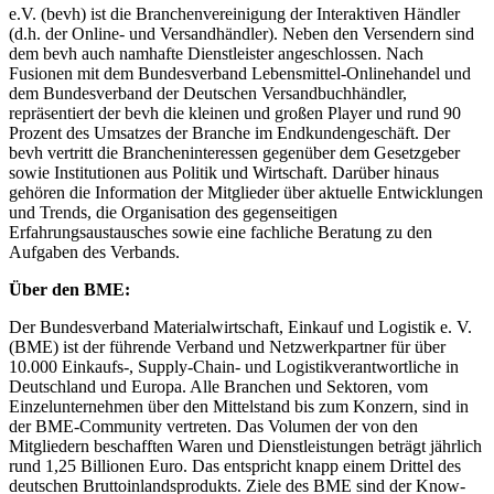
e.V. (bevh) ist die Branchenvereinigung der Interaktiven Händler
(d.h. der Online- und Versandhändler). Neben den Versendern sind
dem bevh auch namhafte Dienstleister angeschlossen. Nach
Fusionen mit dem Bundesverband Lebensmittel-Onlinehandel und
dem Bundesverband der Deutschen Versandbuchhändler,
repräsentiert der bevh die kleinen und großen Player und rund 90
Prozent des Umsatzes der Branche im Endkundengeschäft. Der
bevh vertritt die Brancheninteressen gegenüber dem Gesetzgeber
sowie Institutionen aus Politik und Wirtschaft. Darüber hinaus
gehören die Information der Mitglieder über aktuelle Entwicklungen
und Trends, die Organisation des gegenseitigen
Erfahrungsaustausches sowie eine fachliche Beratung zu den
Aufgaben des Verbands.
Über den BME:
Der Bundesverband Materialwirtschaft, Einkauf und Logistik e. V.
(BME) ist der führende Verband und Netzwerkpartner für über
10.000 Einkaufs-, Supply-Chain- und Logistikverantwortliche in
Deutschland und Europa. Alle Branchen und Sektoren, vom
Einzelunternehmen über den Mittelstand bis zum Konzern, sind in
der BME-Community vertreten. Das Volumen der von den
Mitgliedern beschafften Waren und Dienstleistungen beträgt jährlich
rund 1,25 Billionen Euro. Das entspricht knapp einem Drittel des
deutschen Bruttoinlandsprodukts. Ziele des BME sind der Know-