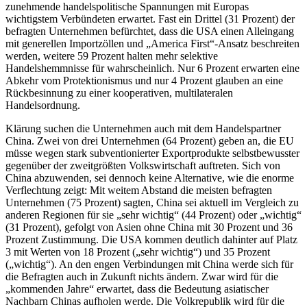
zunehmende handelspolitische Spannungen mit Europas
wichtigstem Verbündeten erwartet. Fast ein Drittel (31 Prozent) der
befragten Unternehmen befürchtet, dass die USA einen Alleingang
mit generellen Importzöllen und „America First“-Ansatz beschreiten
werden, weitere 59 Prozent halten mehr selektive
Handelshemmnisse für wahrscheinlich. Nur 6 Prozent erwarten eine
Abkehr vom Protektionismus und nur 4 Prozent glauben an eine
Rückbesinnung zu einer kooperativen, multilateralen
Handelsordnung.
Klärung suchen die Unternehmen auch mit dem Handelspartner
China. Zwei von drei Unternehmen (64 Prozent) geben an, die EU
müsse wegen stark subventionierter Exportprodukte selbstbewusster
gegenüber der zweitgrößten Volkswirtschaft auftreten. Sich von
China abzuwenden, sei dennoch keine Alternative, wie die enorme
Verflechtung zeigt: Mit weitem Abstand die meisten befragten
Unternehmen (75 Prozent) sagten, China sei aktuell im Vergleich zu
anderen Regionen für sie „sehr wichtig“ (44 Prozent) oder „wichtig“
(31 Prozent), gefolgt von Asien ohne China mit 30 Prozent und 36
Prozent Zustimmung. Die USA kommen deutlich dahinter auf Platz
3 mit Werten von 18 Prozent („sehr wichtig“) und 35 Prozent
(„wichtig“). An den engen Verbindungen mit China werde sich für
die Befragten auch in Zukunft nichts ändern. Zwar wird für die
„kommenden Jahre“ erwartet, dass die Bedeutung asiatischer
Nachbarn Chinas aufholen werde. Die Volkrepublik wird für die