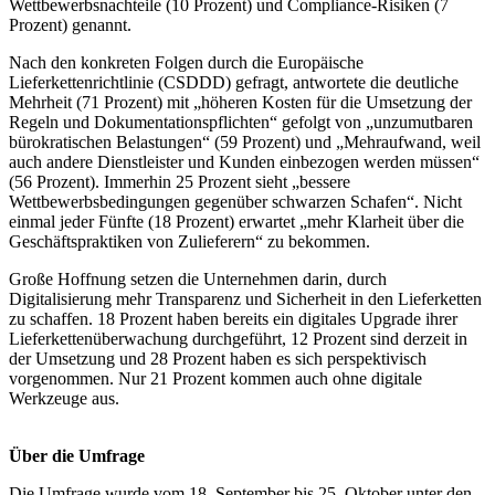
Wettbewerbsnachteile (10 Prozent) und Compliance-Risiken (7
Prozent) genannt.
Nach den konkreten Folgen durch die Europäische
Lieferkettenrichtlinie (CSDDD) gefragt, antwortete die deutliche
Mehrheit (71 Prozent) mit „höheren Kosten für die Umsetzung der
Regeln und Dokumentationspflichten“ gefolgt von „unzumutbaren
bürokratischen Belastungen“ (59 Prozent) und „Mehraufwand, weil
auch andere Dienstleister und Kunden einbezogen werden müssen“
(56 Prozent). Immerhin 25 Prozent sieht „bessere
Wettbewerbsbedingungen gegenüber schwarzen Schafen“. Nicht
einmal jeder Fünfte (18 Prozent) erwartet „mehr Klarheit über die
Geschäftspraktiken von Zulieferern“ zu bekommen.
Große Hoffnung setzen die Unternehmen darin, durch
Digitalisierung mehr Transparenz und Sicherheit in den Lieferketten
zu schaffen. 18 Prozent haben bereits ein digitales Upgrade ihrer
Lieferkettenüberwachung durchgeführt, 12 Prozent sind derzeit in
der Umsetzung und 28 Prozent haben es sich perspektivisch
vorgenommen. Nur 21 Prozent kommen auch ohne digitale
Werkzeuge aus.
Über die Umfrage
Die Umfrage wurde vom 18. September bis 25. Oktober unter den