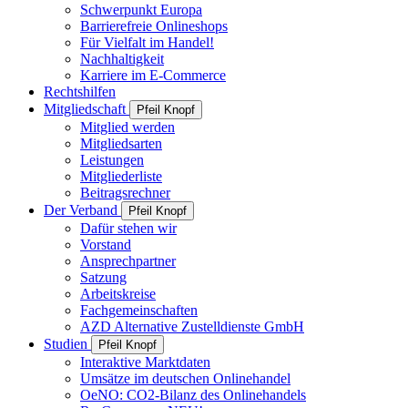
Schwerpunkt Europa
Barrierefreie Onlineshops
Für Vielfalt im Handel!
Nachhaltigkeit
Karriere im E-Commerce
Rechtshilfen
Mitgliedschaft
Pfeil Knopf
Mitglied werden
Mitgliedsarten
Leistungen
Mitgliederliste
Beitragsrechner
Der Verband
Pfeil Knopf
Dafür stehen wir
Vorstand
Ansprechpartner
Satzung
Arbeitskreise
Fachgemeinschaften
AZD Alternative Zustelldienste GmbH
Studien
Pfeil Knopf
Interaktive Marktdaten
Umsätze im deutschen Onlinehandel
OeNO: CO2-Bilanz des Onlinehandels