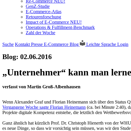
Re-Commerce NEU!
GenZ-Studie
E-Commerce-Atlas
Retourenforschung
Impact of E-Commerce NEU!
Operations & Fulfillment-Benchmark
Zahl der Woche
Suche
Kontakt
Presse
E-Commerce Blog
Leichte Sprache
Login
Blog:
02.06.2016
„Unternehmer“ kann man lern
verfasst von Martin Groß-Albenhausen
Wenn Alexander Graf und Florian Heinemann sich über den Status Quo
Vergangene Woche sagte Florian Heinemann
(ca. bei Minute 2:40), d
Projekte digitale Kompetenz entstehe, die letztlich den Wettbewerbs
Ganz ähnlich hat kürzlich Prof. Dr. Christoph Hienerth von der WH
es neue Dinge, so dass wir vorsichtig sein müssen, was wir den Studen