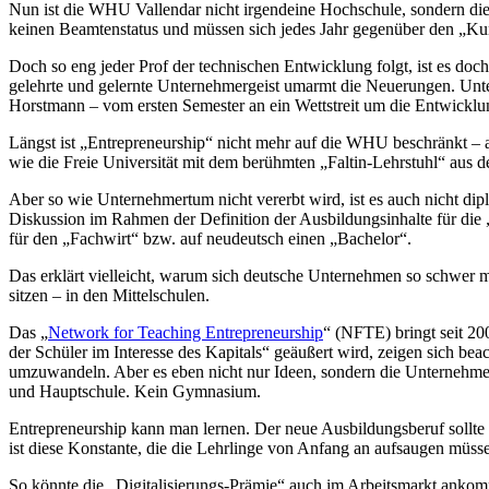
Nun ist die WHU Vallendar nicht irgendeine Hochschule, sondern die I
keinen Beamtenstatus und müssen sich jedes Jahr gegenüber den „Kun
Doch so eng jeder Prof der technischen Entwicklung folgt, ist es doch
gelehrte und gelernte Unternehmergeist umarmt die Neuerungen. Unt
Horstmann – vom ersten Semester an ein Wettstreit um die Entwicklun
Längst ist „Entrepreneurship“ nicht mehr auf die WHU beschränkt – a
wie die Freie Universität mit dem berühmten „Faltin-Lehrstuhl“ aus
Aber so wie Unternehmertum nicht vererbt wird, ist es auch nicht diplo
Diskussion im Rahmen der Definition der Ausbildungsinhalte für di
für den „Fachwirt“ bzw. auf neudeutsch einen „Bachelor“.
Das erklärt vielleicht, warum sich deutsche Unternehmen so schwer 
sitzen – in den Mittelschulen.
Das „
Network for Teaching Entrepreneurship
“ (NFTE) bringt seit 20
der Schüler im Interesse des Kapitals“ geäußert wird, zeigen sich be
umzuwandeln. Aber es eben nicht nur Ideen, sondern die Unternehmeri
und Hauptschule. Kein Gymnasium.
Entrepreneurship kann man lernen. Der neue Ausbildungsberuf sollte
ist diese Konstante, die die Lehrlinge von Anfang an aufsaugen müss
So könnte die „Digitalisierungs-Prämie“ auch im Arbeitsmarkt ankomme