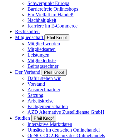
Schwerpunkt Europa
Barrierefreie Onlineshops
Für Vielfalt im Handel!
Nachhaltigkeit
Karriere im E-Commerce
Rechtshilfen
Mitgliedschaft
Pfeil Knopf
Mitglied werden
Mitgliedsarten
Leistungen
Mitgliederliste
Beitragsrechner
Der Verband
Pfeil Knopf
Dafür stehen wir
Vorstand
Ansprechpartner
Satzung
Arbeitskreise
Fachgemeinschaften
AZD Alternative Zustelldienste GmbH
Studien
Pfeil Knopf
Interaktive Marktdaten
Umsätze im deutschen Onlinehandel
OeNO: CO2-Bilanz des Onlinehandels