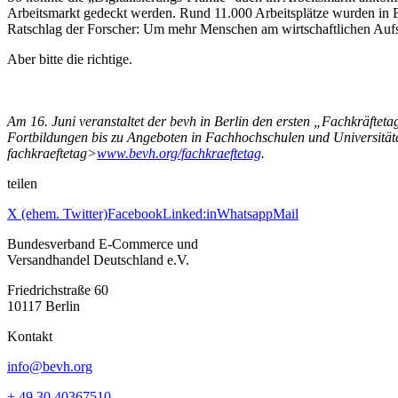
Arbeitsmarkt gedeckt werden. Rund 11.000 Arbeitsplätze wurden in Be
Ratschlag der Forscher: Um mehr Menschen am wirtschaftlichen Aufs
Aber bitte die richtige.
Am 16. Juni veranstaltet der bevh in Berlin den ersten „Fachkräftet
Fortbildungen bis zu Angeboten in Fachhochschulen und Universität
fachkraeftetag>
www.bevh.org/fachkraeftetag
.
teilen
X (ehem. Twitter)
Facebook
Linked:in
Whatsapp
Mail
Bundesverband E-Commerce und
Versandhandel Deutschland e.V.
Friedrichstraße 60
10117 Berlin
Kontakt
info@bevh.org
+ 49 30 40367510