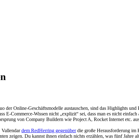
en
 der Online-Geschäftsmodelle austauschen, sind das Highlights und Pfl
ass E-Commerce-Wissen nicht „explizit“ sei, dass man es nicht einfach
vorsprung von Company Buildern wie Project A, Rocket Internet etc. a
U Vallendar
dem RedHerring gegenüber
die große Herausforderung im H
ten zeigen. Du kannst ihnen einfach nichts erzählen, was fünf Jahre al