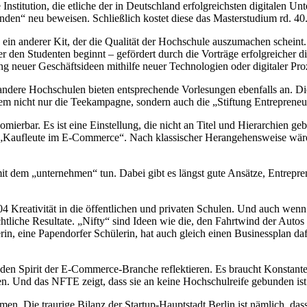
nstitution, die etliche der in Deutschland erfolgreichsten digitalen U
den“ neu beweisen. Schließlich kostet diese das Masterstudium rd. 40
 ein anderer Kit, der die Qualität der Hochschule auszumachen scheint.
er den Studenten beginnt – gefördert durch die Vorträge erfolgreiche
g neuer Geschäftsideen mithilfe neuer Technologien oder digitaler Pro
ndere Hochschulen bieten entsprechende Vorlesungen ebenfalls an. Die 
 dem nicht nur die Teekampagne, sondern auch die „Stiftung Entrepren
mierbar. Es ist eine Einstellung, die nicht an Titel und Hierarchien geb
e „Kaufleute im E-Commerce“. Nach klassischer Herangehensweise wäre
mit dem „unternehmen“ tun. Dabei gibt es längst gute Ansätze, Entrep
04 Kreativität in die öffentlichen und privaten Schulen. Und auch wen
achtliche Resultate. „Nifty“ sind Ideen wie die, den Fahrtwind der Auto
n, eine Papendorfer Schülerin, hat auch gleich einen Businessplan daf
 den Spirit der E-Commerce-Branche reflektieren. Es braucht Konstant
en. Und das NFTE zeigt, dass sie an keine Hochschulreife gebunden ist
n. Die traurige Bilanz der Startup-Hauptstadt Berlin ist nämlich, das