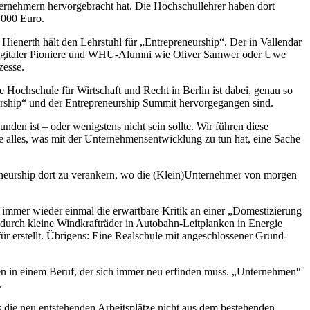
nternehmern hervorgebracht hat. Die Hochschullehrer haben dort
.000 Euro.
 Hienerth hält den Lehrstuhl für „Entrepreneurship“. Der in Vallendar
r digitaler Pioniere und WHU-Alumni wie Oliver Samwer oder Uwe
zesse.
Hochschule für Wirtschaft und Recht in Berlin ist dabei, genau so
eurship“ und der Entrepreneurship Summit hervorgegangen sind.
unden ist – oder wenigstens nicht sein sollte. Wir führen diese
 alles, was mit der Unternehmensentwicklung zu tun hat, eine Sache
reneurship dort zu verankern, wo die (Klein)Unternehmer von morgen
n immer wieder einmal die erwartbare Kritik an einer „Domestizierung
s durch kleine Windkrafträder in Autobahn-Leitplanken in Energie
ür erstellt. Übrigens: Eine Realschule mit angeschlossener Grund-
en in einem Beruf, der sich immer neu erfinden muss. „Unternehmen“
.
s die neu entstehenden Arbeitsplätze nicht aus dem bestehenden