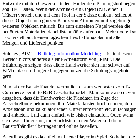
Entwürfe mit den Gewerken teilen. Hinter dem Planungstool liegen
sog. IFC-Daten. Wenn der Architekt ein Objekt (z.B. einen T-
Träger) vorsieht und mit dem Tool in der Skizze einbaut, schleppt
dieses Objekt einen ganzen Kranz von Attributen und zugehörigen
weiteren Objekten mit sich. Bis zum einzelnen Nagel werden die
benötigten Materialien dabei listenmäßig aufgebaut. Mehr noch: Das
Tool erstellt auch einen logischen Beschaffungsplan mit allen
Mengen und Lieferzeitpunkten.
Solches „BIM“ –
Building Information Modelling
– ist in diesem
Bereich nichts anderes als eine Arbeitsform von „PIM“. Die
Erfahrungen zeigen, dass ältere Handwerker sich nur schwer auf
BIM einlassen. Jüngere hingegen nutzen die Schulungsangebote
gern.
Nun ist der Baustoffhandel vermutlich das am wenigsten vom E-
Commerce berührte B2B-Geschäftsmodell. Man könnte also davon
ausgehen, dass die Handwerker die Plandaten im Zuge der
Ausschreibung bekommen, ihre Materialkosten hochrechnen, den
Arbeitslohn und kalkulatorischen Unternehmerlohn etc. aufschlagen
und anbieten. Und dann einfach wie bisher einkaufen. Oder, wenn
sie etwas affiner sind, die Stücklisten in den Warenkorb beim
Baustoffhändler übertragen und online bestellen.
Allerdings gibt es da auf einmal neue Player im Spiel. So haben die