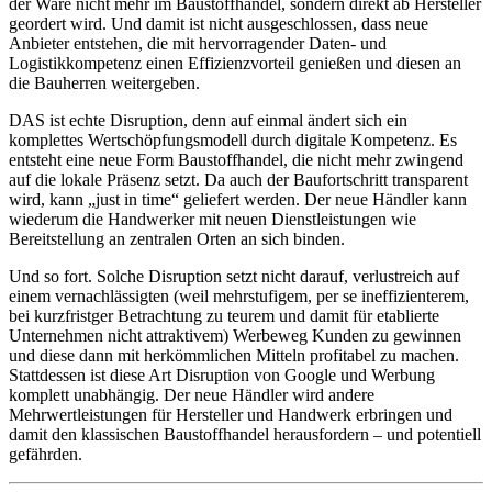
der Ware nicht mehr im Baustoffhandel, sondern direkt ab Hersteller
geordert wird. Und damit ist nicht ausgeschlossen, dass neue
Anbieter entstehen, die mit hervorragender Daten- und
Logistikkompetenz einen Effizienzvorteil genießen und diesen an
die Bauherren weitergeben.
DAS ist echte Disruption, denn auf einmal ändert sich ein
komplettes Wertschöpfungsmodell durch digitale Kompetenz. Es
entsteht eine neue Form Baustoffhandel, die nicht mehr zwingend
auf die lokale Präsenz setzt. Da auch der Baufortschritt transparent
wird, kann „just in time“ geliefert werden. Der neue Händler kann
wiederum die Handwerker mit neuen Dienstleistungen wie
Bereitstellung an zentralen Orten an sich binden.
Und so fort. Solche Disruption setzt nicht darauf, verlustreich auf
einem vernachlässigten (weil mehrstufigem, per se ineffizienterem,
bei kurzfristger Betrachtung zu teurem und damit für etablierte
Unternehmen nicht attraktivem) Werbeweg Kunden zu gewinnen
und diese dann mit herkömmlichen Mitteln profitabel zu machen.
Stattdessen ist diese Art Disruption von Google und Werbung
komplett unabhängig. Der neue Händler wird andere
Mehrwertleistungen für Hersteller und Handwerk erbringen und
damit den klassischen Baustoffhandel herausfordern – und potentiell
gefährden.