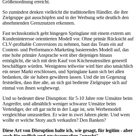
Größenordnung erreicht.
So zumindest denken vielleicht die traditionellen Händler, die ihre
Zielgruppe gut ausschöpfen und in der Werbung sehr deutlich den
abnehmenden Grenznutzen erkennen.
Fast technokratisch geht hingegen Springlane mit einem extrem am
Kundeninteresse orientierten Modell vor. Ohne primär Rücksicht auf
CLV-profitable Conversions zu nehmen, baut das Team ein auf
Content- und Performance-Marketing basierendes Modell auf, das
eine hohe primäre Ansprache weit über diejenigen hinaus
ermöglicht, die sich mit dem Kauf von Küchenutensilien generell
beschäftigen würden. Wenigstens teilweise wird hier also tatsächlich
ein neuer Markt erschlossen, und Springlane kann sich bei allen
bedanken, die sie haben gewähren lassen. Und die im Gegenzug
feststellen, dass ihre alte, an sich gut bediente Zielgruppe sich auf
einmal von ihnen wegbewegt.
Und so bedeutet diese Disruption: für 5-10 Jahre rote Umsätze beim
Angreifer, und allmählich weniger schwarze Umsätze beim
Verteidiger, der oft gar nicht in der Lage ist, sein Werbemodell
vergleichbar umzustellen. Er wäre in zwei Jahren pleite. Und wem
wollte er welche Story auch verkaufen? Den Banken?
Diese Art von Disruption halte ich, wie gesagt, für legitim - aber
auch für endlich und gewissermaßen "unecht".