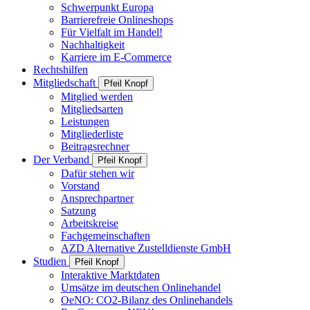
Schwerpunkt Europa
Barrierefreie Onlineshops
Für Vielfalt im Handel!
Nachhaltigkeit
Karriere im E-Commerce
Rechtshilfen
Mitgliedschaft
Pfeil Knopf
Mitglied werden
Mitgliedsarten
Leistungen
Mitgliederliste
Beitragsrechner
Der Verband
Pfeil Knopf
Dafür stehen wir
Vorstand
Ansprechpartner
Satzung
Arbeitskreise
Fachgemeinschaften
AZD Alternative Zustelldienste GmbH
Studien
Pfeil Knopf
Interaktive Marktdaten
Umsätze im deutschen Onlinehandel
OeNO: CO2-Bilanz des Onlinehandels