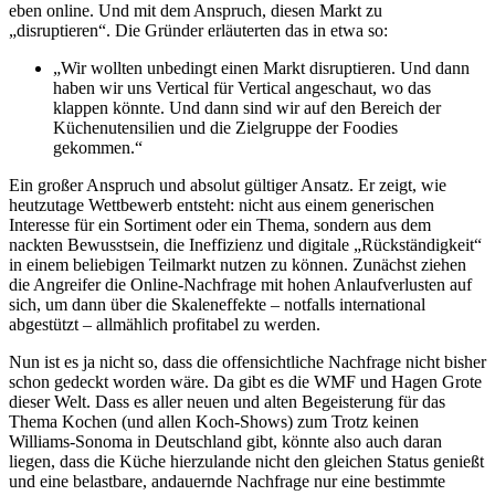
eben online. Und mit dem Anspruch, diesen Markt zu
„disruptieren“. Die Gründer erläuterten das in etwa so:
„Wir wollten unbedingt einen Markt disruptieren. Und dann
haben wir uns Vertical für Vertical angeschaut, wo das
klappen könnte. Und dann sind wir auf den Bereich der
Küchenutensilien und die Zielgruppe der Foodies
gekommen.“
Ein großer Anspruch und absolut gültiger Ansatz. Er zeigt, wie
heutzutage Wettbewerb entsteht: nicht aus einem generischen
Interesse für ein Sortiment oder ein Thema, sondern aus dem
nackten Bewusstsein, die Ineffizienz und digitale „Rückständigkeit“
in einem beliebigen Teilmarkt nutzen zu können. Zunächst ziehen
die Angreifer die Online-Nachfrage mit hohen Anlaufverlusten auf
sich, um dann über die Skaleneffekte – notfalls international
abgestützt – allmählich profitabel zu werden.
Nun ist es ja nicht so, dass die offensichtliche Nachfrage nicht bisher
schon gedeckt worden wäre. Da gibt es die WMF und Hagen Grote
dieser Welt. Dass es aller neuen und alten Begeisterung für das
Thema Kochen (und allen Koch-Shows) zum Trotz keinen
Williams-Sonoma in Deutschland gibt, könnte also auch daran
liegen, dass die Küche hierzulande nicht den gleichen Status genießt
und eine belastbare, andauernde Nachfrage nur eine bestimmte