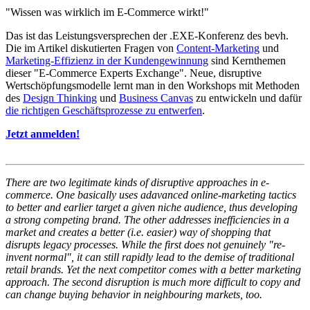
"Wissen was wirklich im E-Commerce wirkt!"
Das ist das Leistungsversprechen der .EXE-Konferenz des bevh.
Die im Artikel diskutierten Fragen von
Content-Marketing
und
Marketing-Effizienz in der Kundengewinnung
sind Kernthemen
dieser "E-Commerce Experts Exchange". Neue, disruptive
Wertschöpfungsmodelle lernt man in den Workshops mit Methoden
des
Design Thinking
und
Business Canvas
zu entwickeln und dafür
die richtigen Geschäftsprozesse zu entwerfen
.
Jetzt anmelden!
There are two legitimate kinds of disruptive approaches in e-
commerce. One basically uses adavanced online-marketing tactics
to better and earlier target a given niche audience, thus developing
a strong competing brand. The other addresses inefficiencies in a
market and creates a better (i.e. easier) way of shopping that
disrupts legacy processes. While the first does not genuinely "re-
invent normal", it can still rapidly lead to the demise of traditional
retail brands. Yet the next competitor comes with a better marketing
approach. The second disruption is much more difficult to copy and
can change buying behavior in neighbouring markets, too.