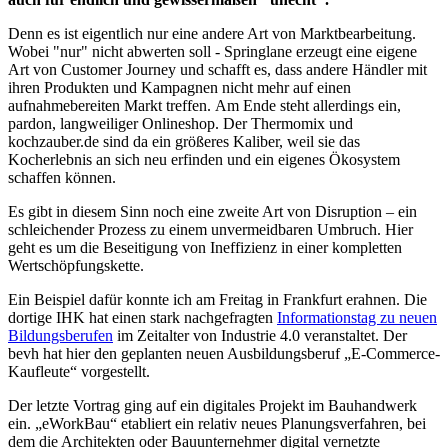
Denn es ist eigentlich nur eine andere Art von Marktbearbeitung.
Wobei "nur" nicht abwerten soll - Springlane erzeugt eine eigene
Art von Customer Journey und schafft es, dass andere Händler mit
ihren Produkten und Kampagnen nicht mehr auf einen
aufnahmebereiten Markt treffen. Am Ende steht allerdings ein,
pardon, langweiliger Onlineshop. Der Thermomix und
kochzauber.de sind da ein größeres Kaliber, weil sie das
Kocherlebnis an sich neu erfinden und ein eigenes Ökosystem
schaffen können.
Es gibt in diesem Sinn noch eine zweite Art von Disruption – ein
schleichender Prozess zu einem unvermeidbaren Umbruch. Hier
geht es um die Beseitigung von Ineffizienz in einer kompletten
Wertschöpfungskette.
Ein Beispiel dafür konnte ich am Freitag in Frankfurt erahnen. Die
dortige IHK hat einen stark nachgefragten
Informationstag zu neuen
Bildungsberufen
im Zeitalter von Industrie 4.0 veranstaltet. Der
bevh hat hier den geplanten neuen Ausbildungsberuf „E-Commerce-
Kaufleute“ vorgestellt.
Der letzte Vortrag ging auf ein digitales Projekt im Bauhandwerk
ein. „eWorkBau“ etabliert ein relativ neues Planungsverfahren, bei
dem die Architekten oder Bauunternehmer digital vernetzte