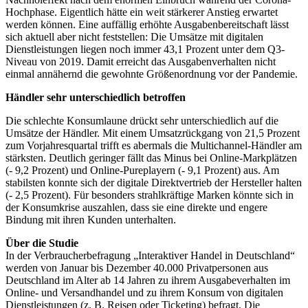
Hochphase. Eigentlich hätte ein weit stärkerer Anstieg erwartet
werden können. Eine auffällig erhöhte Ausgabenbereitschaft lässt
sich aktuell aber nicht feststellen: Die Umsätze mit digitalen
Dienstleistungen liegen noch immer 43,1 Prozent unter dem Q3-
Niveau von 2019. Damit erreicht das Ausgabenverhalten nicht
einmal annähernd die gewohnte Größenordnung vor der Pandemie.
Händler sehr unterschiedlich betroffen
Die schlechte Konsumlaune drückt sehr unterschiedlich auf die
Umsätze der Händler. Mit einem Umsatzrückgang von 21,5 Prozent
zum Vorjahresquartal trifft es abermals die Multichannel-Händler am
stärksten. Deutlich geringer fällt das Minus bei Online-Markplätzen
(- 9,2 Prozent) und Online-Pureplayern (- 9,1 Prozent) aus. Am
stabilsten konnte sich der digitale Direktvertrieb der Hersteller halten
(- 2,5 Prozent). Für besonders strahlkräftige Marken könnte sich in
der Konsumkrise auszahlen, dass sie eine direkte und engere
Bindung mit ihren Kunden unterhalten.
Über die Studie
In der Verbraucherbefragung „Interaktiver Handel in Deutschland“
werden von Januar bis Dezember 40.000 Privatpersonen aus
Deutschland im Alter ab 14 Jahren zu ihrem Ausgabeverhalten im
Online- und Versandhandel und zu ihrem Konsum von digitalen
Dienstleistungen (z. B. Reisen oder Ticketing) befragt. Die