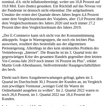
nominal, d.h. nicht inflationsbereinigt, weiter um 10,8 Prozent auf
19,8 Mrd. Euro (butto) gesunken. Ein Rückfall auf das Niveau vor
der Pandemie ist dennoch nicht erkennbar: Die aufgelaufenen
Umsätze der ersten drei Quartale dieses Jahres liegen 4,4 Prozent
unter dem Vergleichszeitraum des Vorjahres, aber 15,0 Prozent über
dem Vergleichszeitraum des Jahres 2020 und noch immer 27,2
Prozent über dem Vergleichzeitraum des Jahres 2019.
„Der E-Commerce kann sich nicht von der Konsumstimmung
abkoppeln. Sogar in Warengruppen, die noch ein leichtes Plus
ausweisen, resultiert dies bestenfalls aus der allgemeinen
Preissteigerung. Allerdings ist dies kein strukturelles Problem des
Vertriebswegs „Internet“. Die Branche ist im 3. Quartal trotz der
gegenwärtigen Krise des gesamten Handels gegenüber dem letzten
Vor-Corona-Jahr 2019 noch immer 16 Prozent im Plus”, erklärt
Martin Groß-Albenhausen, Stellvertretender Hauptgeschäftsführer
des bevh.
Direkt nach ihren Ausgabenerwartungen gefragt, gaben im 3.
Quartal im Durchschnitt 30,1 Prozent der Kunden an, im Vergleich
zum jeweiligen Vormonat „weniger Geld für Waren im
Onlinehandel ausgeben zu wollen“. Im 2. Quartal 2022 waren es
noch 26,6 Prozent, im 1. Quartal 2022 nur 18,4 Prozent der
Kunden.