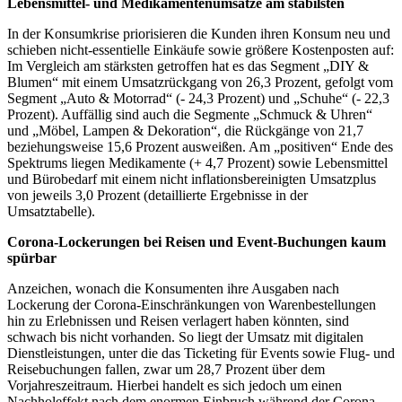
Lebensmittel- und Medikamentenumsätze am stabilsten
In der Konsumkrise priorisieren die Kunden ihren Konsum neu und
schieben nicht-essentielle Einkäufe sowie größere Kostenposten auf:
Im Vergleich am stärksten getroffen hat es das Segment „DIY &
Blumen“ mit einem Umsatzrückgang von 26,3 Prozent, gefolgt vom
Segment „Auto & Motorrad“ (- 24,3 Prozent) und „Schuhe“ (- 22,3
Prozent). Auffällig sind auch die Segmente „Schmuck & Uhren“
und „Möbel, Lampen & Dekoration“, die Rückgänge von 21,7
beziehungsweise 15,6 Prozent ausweißen. Am „positiven“ Ende des
Spektrums liegen Medikamente (+ 4,7 Prozent) sowie Lebensmittel
und Bürobedarf mit einem nicht inflationsbereinigten Umsatzplus
von jeweils 3,0 Prozent (detaillierte Ergebnisse in der
Umsatztabelle).
Corona-Lockerungen bei Reisen und Event-Buchungen kaum
spürbar
Anzeichen, wonach die Konsumenten ihre Ausgaben nach
Lockerung der Corona-Einschränkungen von Warenbestellungen
hin zu Erlebnissen und Reisen verlagert haben könnten, sind
schwach bis nicht vorhanden. So liegt der Umsatz mit digitalen
Dienstleistungen, unter die das Ticketing für Events sowie Flug- und
Reisebuchungen fallen, zwar um 28,7 Prozent über dem
Vorjahreszeitraum. Hierbei handelt es sich jedoch um einen
Nachholeffekt nach dem enormen Einbruch während der Corona-