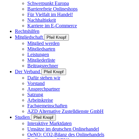
Schwerpunkt Europa
Barrierefreie Onlineshops
Für Vielfalt im Handel!
Nachhaltigkeit
Karriere im E-Commerce
Rechtshilfen
Mitgliedschaft
Pfeil Knopf
Mitglied werden
Mitgliedsarten
Leistungen
Mitgliederliste
Beitragsrechner
Der Verband
Pfeil Knopf
Dafür stehen wir
Vorstand
Ansprechpartner
Satzung
Arbeitskreise
Fachgemeinschaften
AZD Alternative Zustelldienste GmbH
Studien
Pfeil Knopf
Interaktive Marktdaten
Umsätze im deutschen Onlinehandel
OeNO: CO2-Bilanz des Onlinehandels