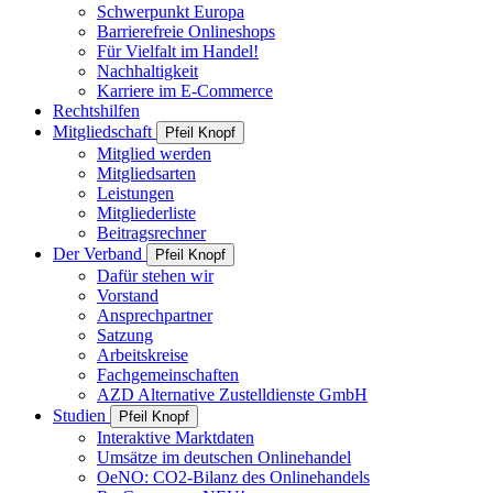
Schwerpunkt Europa
Barrierefreie Onlineshops
Für Vielfalt im Handel!
Nachhaltigkeit
Karriere im E-Commerce
Rechtshilfen
Mitgliedschaft
Pfeil Knopf
Mitglied werden
Mitgliedsarten
Leistungen
Mitgliederliste
Beitragsrechner
Der Verband
Pfeil Knopf
Dafür stehen wir
Vorstand
Ansprechpartner
Satzung
Arbeitskreise
Fachgemeinschaften
AZD Alternative Zustelldienste GmbH
Studien
Pfeil Knopf
Interaktive Marktdaten
Umsätze im deutschen Onlinehandel
OeNO: CO2-Bilanz des Onlinehandels