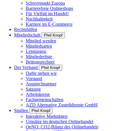
Schwerpunkt Europa
Barrierefreie Onlineshops
Für Vielfalt im Handel!
Nachhaltigkeit
Karriere im E-Commerce
Rechtshilfen
Mitgliedschaft
Pfeil Knopf
Mitglied werden
Mitgliedsarten
Leistungen
Mitgliederliste
Beitragsrechner
Der Verband
Pfeil Knopf
Dafür stehen wir
Vorstand
Ansprechpartner
Satzung
Arbeitskreise
Fachgemeinschaften
AZD Alternative Zustelldienste GmbH
Studien
Pfeil Knopf
Interaktive Marktdaten
Umsätze im deutschen Onlinehandel
OeNO: CO2-Bilanz des Onlinehandels