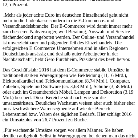
12,5 Prozent.
„Mehr als jeder achte Euro im deutschen Einzelhandel geht nicht
mehr in die Ladenkasse sondern in die E-Commerce- und
Versandhandelsbranche. Der E-Commerce wird damit immer mehr
zum besseren Nahversorger, weil Beratung, Auswahl und Service
flächendeckend angeboten werden. Der Online- und Versandhandel
ist unverzichtbarer und prägender Teil des Einzelhandels. Die
erfolgreichen E-Commerce-Unternehmen sind in allen Regionen
Deutschlands ansässig und deshalb guter Arbeitgeber in der
Nachbarschaft“, hebt Gero Furchheim, Präsident des bevh hervor.
Das Geschäftsjahr 2016 hat dem E-Commerce stabile Umsätze in
traditionell starken Warengruppen wie Bekleidung (11,16 Mrd.),
Elektronikartikel und Telekommunikation (8,74 Mrd.), Computer,
Zubehör, Spiele und Software (ca. 3,68 Mrd.), Schuhe (3,58 Mrd.)
oder auch im Gesamtbereich Möbel, Lampen und Dekoration (3,19
Mrd.) beschert. Diese Bereiche sind nach wie vor die
umsatzstärksten. Deutliches Wachstum weisen aber auch bisher eher
umsatzschwächere Warensegmente auf wie der Bereich
Lebensmittel bzw. Waren des täglichen Bedarfs. Hier schlägt 2016
ein Umsatzplus von 26,7 Prozent zu Buche.
„Für wachsende Umsätze sorgen vor allem Männer. Sie haben
deutlich aufgeholt. Selbst in Warengruppen, bei denen man das nicht