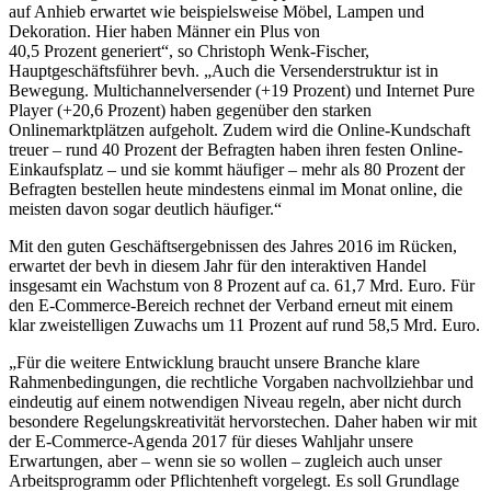
auf Anhieb erwartet wie beispielsweise Möbel, Lampen und
Dekoration. Hier haben Männer ein Plus von
40,5 Prozent generiert“, so Christoph Wenk-Fischer,
Hauptgeschäftsführer bevh. „Auch die Versenderstruktur ist in
Bewegung. Multichannelversender (+19 Prozent) und Internet Pure
Player (+20,6 Prozent) haben gegenüber den starken
Onlinemarktplätzen aufgeholt. Zudem wird die Online-Kundschaft
treuer – rund 40 Prozent der Befragten haben ihren festen Online-
Einkaufsplatz – und sie kommt häufiger – mehr als 80 Prozent der
Befragten bestellen heute mindestens einmal im Monat online, die
meisten davon sogar deutlich häufiger.“
Mit den guten Geschäftsergebnissen des Jahres 2016 im Rücken,
erwartet der bevh in diesem Jahr für den interaktiven Handel
insgesamt ein Wachstum von 8 Prozent auf ca. 61,7 Mrd. Euro. Für
den E-Commerce-Bereich rechnet der Verband erneut mit einem
klar zweistelligen Zuwachs um 11 Prozent auf rund 58,5 Mrd. Euro.
„Für die weitere Entwicklung braucht unsere Branche klare
Rahmenbedingungen, die rechtliche Vorgaben nachvollziehbar und
eindeutig auf einem notwendigen Niveau regeln, aber nicht durch
besondere Regelungskreativität hervorstechen. Daher haben wir mit
der E-Commerce-Agenda 2017 für dieses Wahljahr unsere
Erwartungen, aber – wenn sie so wollen – zugleich auch unser
Arbeitsprogramm oder Pflichtenheft vorgelegt. Es soll Grundlage