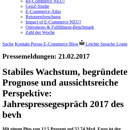
Re-Commerce NEU!
GenZ-Studie
E-Commerce-Atlas
Retourenforschung
Impact of E-Commerce NEU!
Operations & Fulfillment-Benchmark
Zahl der Woche
Suche
Kontakt
Presse
E-Commerce Blog
Leichte Sprache
Login
Pressemeldungen:
21.02.2017
Stabiles Wachstum, begründete
Prognose und aussichtsreiche
Perspektive:
Jahrespressegespräch 2017 des
bevh
Mit einem Plus von 12,5 Prozent auf 52,74 Mrd. Euro ist der