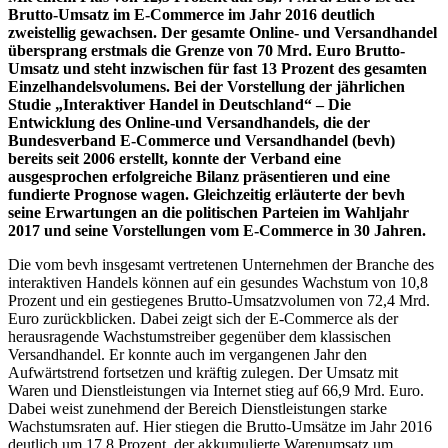
Brutto-Umsatz im E-Commerce im Jahr 2016 deutlich
zweistellig gewachsen. Der gesamte Online- und Versandhandel
übersprang erstmals die Grenze von 70 Mrd. Euro Brutto-
Umsatz und steht inzwischen für fast 13 Prozent des gesamten
Einzelhandelsvolumens. Bei der Vorstellung der jährlichen
Studie „Interaktiver Handel in Deutschland“ – Die
Entwicklung des Online-und Versandhandels, die der
Bundesverband E-Commerce und Versandhandel (bevh)
bereits seit 2006 erstellt, konnte der Verband eine
ausgesprochen erfolgreiche Bilanz präsentieren und eine
fundierte Prognose wagen. Gleichzeitig erläuterte der bevh
seine Erwartungen an die politischen Parteien im Wahljahr
2017 und seine Vorstellungen vom E-Commerce in 30 Jahren.
Die vom bevh insgesamt vertretenen Unternehmen der Branche des
interaktiven Handels können auf ein gesundes Wachstum von 10,8
Prozent und ein gestiegenes Brutto-Umsatzvolumen von 72,4 Mrd.
Euro zurückblicken. Dabei zeigt sich der E-Commerce als der
herausragende Wachstumstreiber gegenüber dem klassischen
Versandhandel. Er konnte auch im vergangenen Jahr den
Aufwärtstrend fortsetzen und kräftig zulegen. Der Umsatz mit
Waren und Dienstleistungen via Internet stieg auf 66,9 Mrd. Euro.
Dabei weist zunehmend der Bereich Dienstleistungen starke
Wachstumsraten auf. Hier stiegen die Brutto-Umsätze im Jahr 2016
deutlich um 17,8 Prozent, der akkumulierte Warenumsatz um