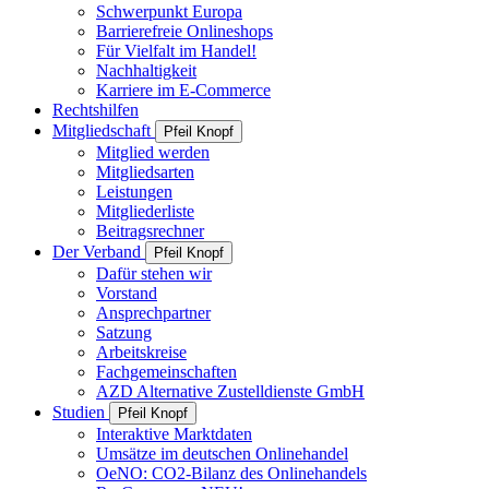
Schwerpunkt Europa
Barrierefreie Onlineshops
Für Vielfalt im Handel!
Nachhaltigkeit
Karriere im E-Commerce
Rechtshilfen
Mitgliedschaft
Pfeil Knopf
Mitglied werden
Mitgliedsarten
Leistungen
Mitgliederliste
Beitragsrechner
Der Verband
Pfeil Knopf
Dafür stehen wir
Vorstand
Ansprechpartner
Satzung
Arbeitskreise
Fachgemeinschaften
AZD Alternative Zustelldienste GmbH
Studien
Pfeil Knopf
Interaktive Marktdaten
Umsätze im deutschen Onlinehandel
OeNO: CO2-Bilanz des Onlinehandels