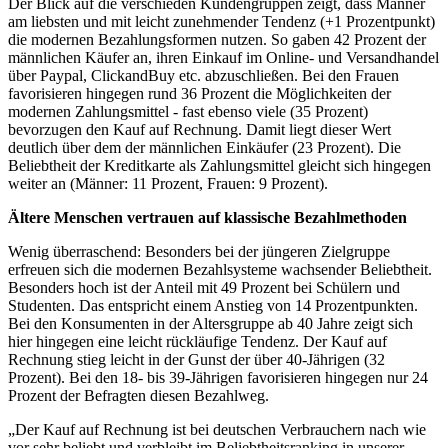
Der Blick auf die verschieden Kundengruppen zeigt, dass Männer
am liebsten und mit leicht zunehmender Tendenz (+1 Prozentpunkt)
die modernen Bezahlungsformen nutzen. So gaben 42 Prozent der
männlichen Käufer an, ihren Einkauf im Online- und Versandhandel
über Paypal, ClickandBuy etc. abzuschließen. Bei den Frauen
favorisieren hingegen rund 36 Prozent die Möglichkeiten der
modernen Zahlungsmittel - fast ebenso viele (35 Prozent)
bevorzugen den Kauf auf Rechnung. Damit liegt dieser Wert
deutlich über dem der männlichen Einkäufer (23 Prozent). Die
Beliebtheit der Kreditkarte als Zahlungsmittel gleicht sich hingegen
weiter an (Männer: 11 Prozent, Frauen: 9 Prozent).
Ältere Menschen vertrauen auf klassische Bezahlmethoden
Wenig überraschend: Besonders bei der jüngeren Zielgruppe
erfreuen sich die modernen Bezahlsysteme wachsender Beliebtheit.
Besonders hoch ist der Anteil mit 49 Prozent bei Schülern und
Studenten. Das entspricht einem Anstieg von 14 Prozentpunkten.
Bei den Konsumenten in der Altersgruppe ab 40 Jahre zeigt sich
hier hingegen eine leicht rückläufige Tendenz. Der Kauf auf
Rechnung stieg leicht in der Gunst der über 40-Jährigen (32
Prozent). Bei den 18- bis 39-Jährigen favorisieren hingegen nur 24
Prozent der Befragten diesen Bezahlweg.
„Der Kauf auf Rechnung ist bei deutschen Verbrauchern nach wie
vor sehr beliebt und verbleibt im Beliebtheitsranking in unserer