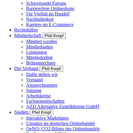
Schwerpunkt Europa
Barrierefreie Onlineshops
Für Vielfalt im Handel!
Nachhaltigkeit
Karriere im E-Commerce
Rechtshilfen
Mitgliedschaft
Pfeil Knopf
Mitglied werden
Mitgliedsarten
Leistungen
Mitgliederliste
Beitragsrechner
Der Verband
Pfeil Knopf
Dafür stehen wir
Vorstand
Ansprechpartner
Satzung
Arbeitskreise
Fachgemeinschaften
AZD Alternative Zustelldienste GmbH
Studien
Pfeil Knopf
Interaktive Marktdaten
Umsätze im deutschen Onlinehandel
OeNO: CO2-Bilanz des Onlinehandels